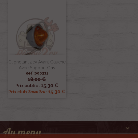
Clignotant 2cv Avant Gauche
Avec Support Gris
Ref :000231
18,00 €
15,30 €
Prix public :
15,30 €
Renov 2cv
Prix club
:

Au menu