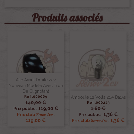
Produits associés
Aile Avant Droite 2cv
Nouveau Modèle Avec Trou
De Clignotant
Ref :000069
Ampoule 12 Volts 21w Ba15s
140,00 €
Ref :000223
119,00 €
1,60 €
Prix public :
1,36 €
Renov 2cv
Prix club
:
Prix public :
119,00 €
1,36 €
Renov 2cv
Prix club
: