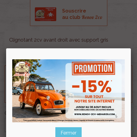
Souscrire
Renov 2cv
au club
Clignotant 2cv avant droit avec support gris
Pour voir la vidéo de cet artcle cliquez
ICI
Besoin d'un renseignement technique sur le produit
? N'hésitez pas à contacter notre service
technique au
0254 277 154
ou par mail à
renov2cv.technique@gmail.com
.
Quantité

AJOUTER AU PANIER
Fermer