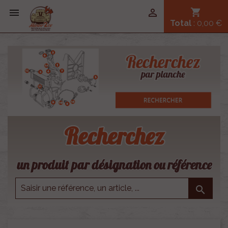


shopping_cart
Total
: 0,00 €
Recherchez
un produit par désignation ou référence
