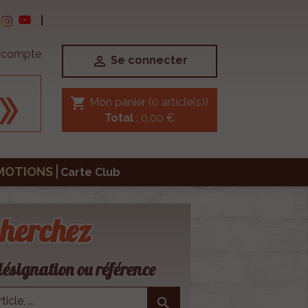
|
e compte

Se connecter
shopping_cart
Mon panier
(0 article(s))
Total
: 0,00 €
MOTIONS
Carte Club
herchez
ésignation ou référence
