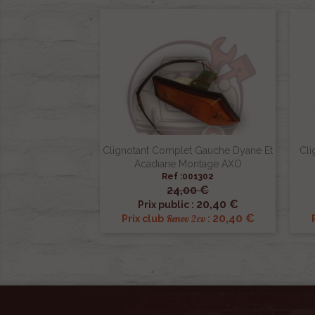
Clignotant Complet Gauche Dyane Et
Cli
Acadiane Montage AXO
Ref :001302
24,00 €

Aperçu rapide
20,40 €
Prix public :
20,40 €
Renov 2cv
Prix club
: