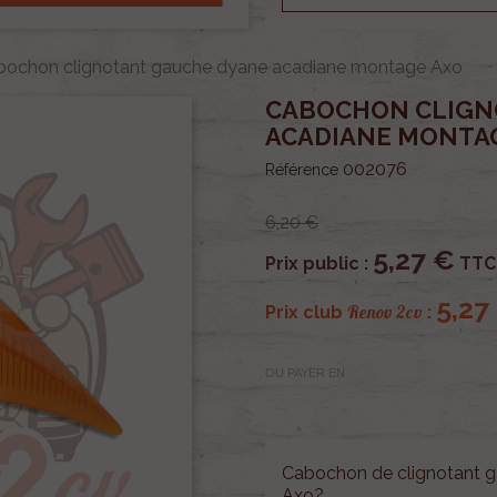
bochon clignotant gauche dyane acadiane montage Axo
CABOCHON CLIGN
ACADIANE MONTA
002076
Référence
6,20 €
5,27 €
Prix public :
TTC
5,27
Renov 2cv
Prix club
:
OU PAYER EN
Cabochon de clignotant g
Axo?.