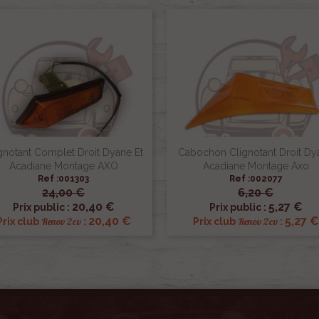
gnotant Complet Droit Dyane Et
Cabochon Clignotant Droit Dy
Acadiane Montage AXO
Acadiane Montage Axo
Ref :001303
Ref :002077
24,00 €
6,20 €


Aperçu rapide
Aperçu rapide
20,40 €
5,27 €
Prix public :
Prix public :
20,40 €
5,27 €
Renov 2cv
Renov 2cv
Prix club
:
Prix club
: