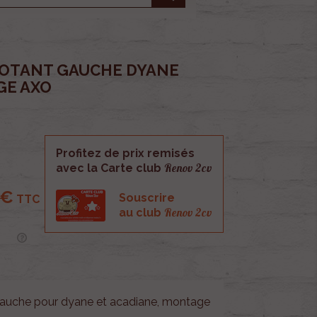
OTANT GAUCHE DYANE
GE AXO
Profitez de prix remisés
Renov 2cv
avec la Carte club
 €
Souscrire
TTC
Renov 2cv
au club
auche pour dyane et acadiane, montage