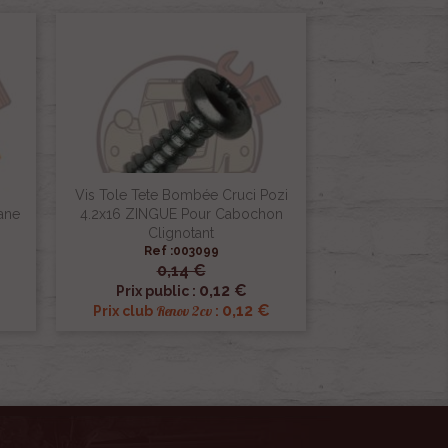
Vis Tole Tete Bombée Cruci Pozi
ane
4.2x16 ZINGUE Pour Cabochon
Clignotant
Ref :003099
0,14 €

Aperçu rapide
0,12 €
Prix public :
0,12 €
Renov 2cv
Prix club
: