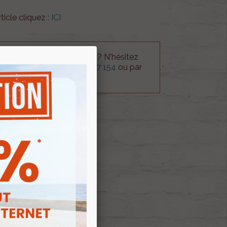
ticle cliquez :
ICI
 technique sur le produit ? N'hésitez
rvice technique au
0254 277 154
ou par
ue@gmail.com
.
 AU PANIER
E D'ENVIES