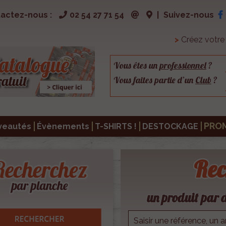
actez-nous :
02 54 27 71 54
|
Suivez-nous
>
Créez votr
Vous êtes un
professionnel
?
Vous faites partie d’un
Club
?
PRO
veautés
Évènements
T-SHIRTS !
DESTOCKAGE
Rec
un produit par d