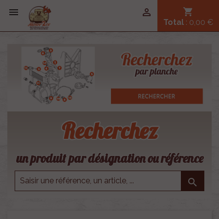


shopping_cart
Total
: 0,00 €
Recherchez
un produit par désignation ou référence
