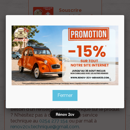
Souscrire
Renov 2cv
au club
Feu arrière complet pour Acadiane adaptable.
Livré sans ses ampoules.
Prévoir 1 ampoule référence 000223 pour les
clignotants et une ampoule référence 000551 pour
les feux de position et stop (double filament 21/5w)
Feu adaptable, prévoir d'agrandir le trou sur la
carrosserie pour le montage.
Fermer
Besoin d'un renseignement technique sur le produit
Rénov 2cv
? N'hésitez pas à contacter notre service
technique au
0254 277 154
ou par mail à
renov2cv.technique@gmail.com
.