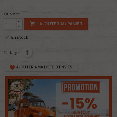
Quantité

AJOUTER AU PANIER

En stock
Partager
favorite
AJOUTER À MA LISTE D'ENVIES