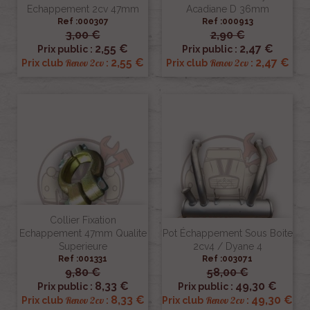
Echappement 2cv 47mm
Acadiane D 36mm
Ref :000307
Ref :000913
3,00 €
2,90 €
2,55 €
2,47 €
Prix public :
Prix public :
2,55 €
2,47 €
Renov 2cv
Renov 2cv
Prix club
:
Prix club
:
Collier Fixation
Echappement 47mm Qualite
Pot Échappement Sous Boite
Superieure
2cv4 / Dyane 4
Ref :001331
Ref :003071
9,80 €
58,00 €
8,33 €
49,30 €
Prix public :
Prix public :
8,33 €
49,30 €
Renov 2cv
Renov 2cv
Prix club
:
Prix club
: