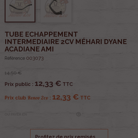
TUBE ECHAPPEMENT
INTERMEDIAIRE 2CV MÉHARI DYANE
ACADIANE AMI
003073
Référence
14,50 €
12,33 €
Prix public :
TTC
12,33 €
Renov 2cv
Prix club
:
TTC
OU PAYER EN
Profitez de prix remisés