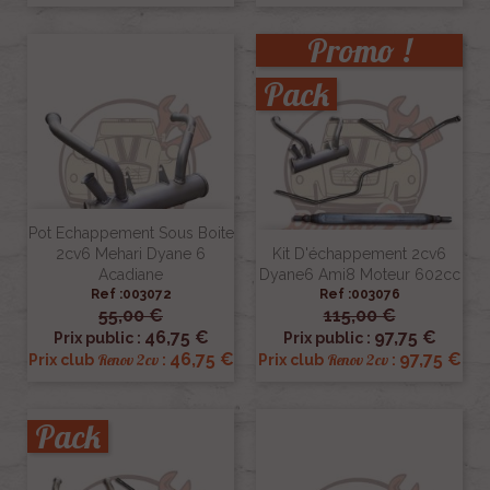
Promo !
Pack
Pot Echappement Sous Boite
2cv6 Mehari Dyane 6
Kit D'échappement 2cv6
Acadiane
Dyane6 Ami8 Moteur 602cc
Ref :003072
Ref :003076
55,00 €
115,00 €
46,75 €
97,75 €
Prix public :
Prix public :
46,75 €
97,75 €
Renov 2cv
Renov 2cv
Prix club
:
Prix club
:
Pack