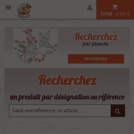


shopping_cart
Total
: 0,00 €
Recherchez
un produit par désignation ou référence
