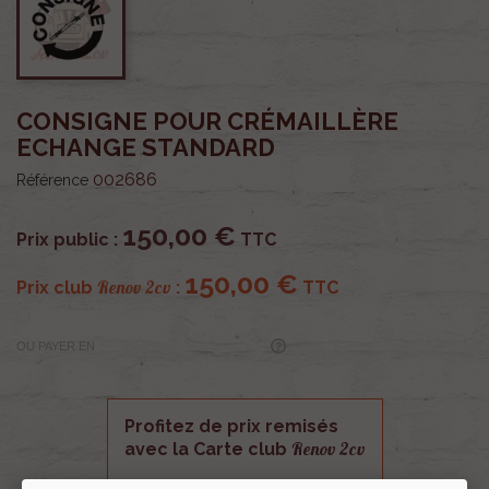
CONSIGNE POUR CRÉMAILLÈRE
ECHANGE STANDARD
002686
Référence
150,00 €
Prix public :
TTC
150,00 €
Renov 2cv
Prix club
:
TTC
OU PAYER EN
Profitez de prix remisés
Renov 2cv
avec la Carte club