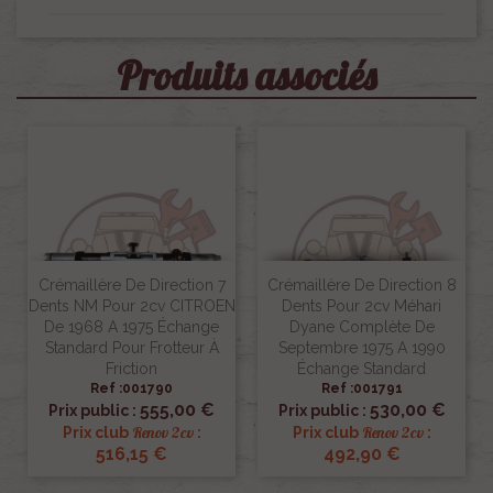
Produits associés
Crémaillère De Direction 7
Crémaillère De Direction 8
Dents NM Pour 2cv CITROEN
Dents Pour 2cv Méhari
De 1968 A 1975 Échange
Dyane Complète De
Standard Pour Frotteur À
Septembre 1975 A 1990
Friction
Échange Standard
Ref :001790
Ref :001791
555,00 €
530,00 €
Prix public :
Prix public :
Renov 2cv
Renov 2cv
Prix club
:
Prix club
:
516,15 €
492,90 €