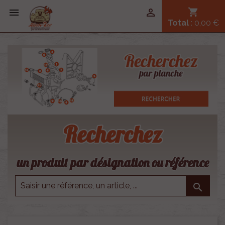


shopping_cart
Total
: 0,00 €
Recherchez
un produit par désignation ou référence
