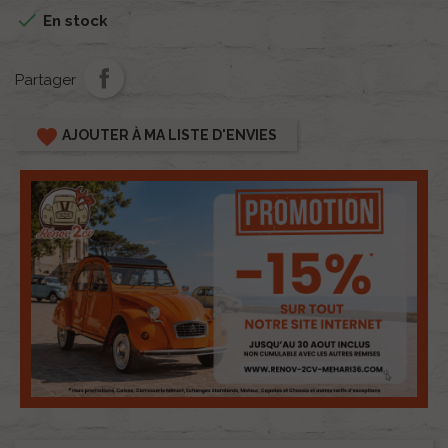

En stock
Partager
favorite
AJOUTER À MA LISTE D'ENVIES