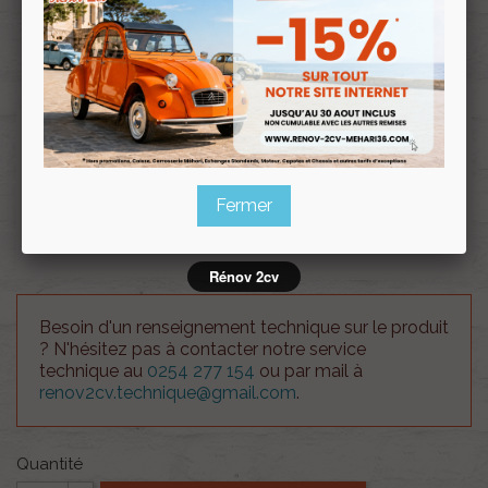
Souscrire
Renov 2cv
au club
Fin de série -
Jeu de garnitures pour 2 banquettes 2cv en Velours
uni Beige
Fermer
Article ni repris, ni échangé
Rénov 2cv
Besoin d'un renseignement technique sur le produit
? N'hésitez pas à contacter notre service
technique au
0254 277 154
ou par mail à
renov2cv.technique@gmail.com
.
Quantité