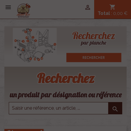


shopping_cart
Total
: 0,00 €
Recherchez
un produit par désignation ou référence
