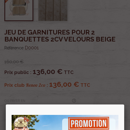
JEU DE GARNITURES POUR 2
BANQUETTES 2CV VELOURS BEIGE
D0001
Référence
160,00 €
136,00 €
Prix public :
TTC
136,00 €
Renov 2cv
Prix club
:
TTC
OU PAYER EN
Profitez de prix remisés
Renov 2cv
avec la Carte club