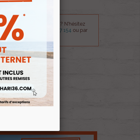
 technique sur le produit ? N'hésitez
rvice technique au
0254 277 154
ou par
ue@gmail.com
.
 AU PANIER
E D'ENVIES