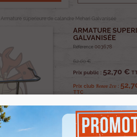
Armature superieure de calandre Mehari Galvanisée
ARMATURE SUPERI
GALVANISÉE
003678
Référence
62,00 €
52,70 €
Prix public :
T
52,7
Renov 2cv
Prix club
:
TTC
OU PAYER EN
Armature superieure de ca