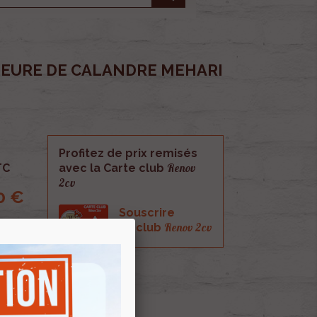
EURE DE CALANDRE MEHARI
Profitez de prix remisés
Renov
TC
avec la Carte club
2cv
0 €
Souscrire
Renov 2cv
au club
landre Mehari Galvanisée.