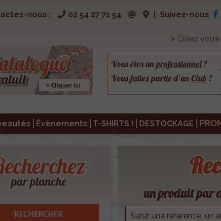
actez-nous :
02 54 27 71 54
|
Suivez-nous
>
Créez votr
Vous êtes un
professionnel
?
Vous faites partie d’un
Club
?
PRO
veautés
Évènements
T-SHIRTS !
DESTOCKAGE
Rec
un produit par d