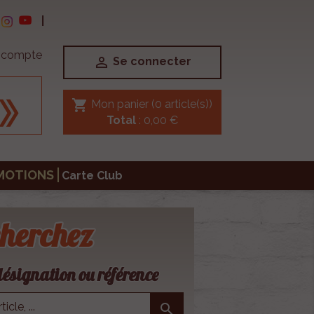
|
e compte

Se connecter
shopping_cart
Mon panier
(0 article(s))
Total
: 0,00 €
MOTIONS
Carte Club
herchez
ésignation ou référence
