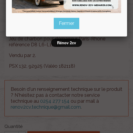
Souscrire
Renov 2cv
au club
Fermer
Jeu de charbon pour démarreur Paris-Rhone
Rénov 2cv
référence D8 L6-L11-L20.
Vendu par 2.
PSX 132, 92925 (Valéo 182118)
Besoin d'un renseignement technique sur le produit
? N'hésitez pas à contacter notre service
technique au
0254 277 154
ou par mail à
renov2cv.technique@gmail.com
.
Quantité