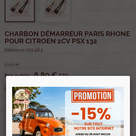
CHARBON DÉMARREUR PARIS RHONE
POUR CITROEN 2CV PSX 132
001464
Référence
8,00 €
6,80 €
Prix public :
TTC
6,80 €
Renov 2cv
Prix club
:
TTC
OU PAYER EN
Profitez de prix remisés
Renov 2cv
avec la Carte club