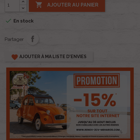

AJOUTER AU PANIER

En stock
Partager
favorite
AJOUTER À MA LISTE D'ENVIES