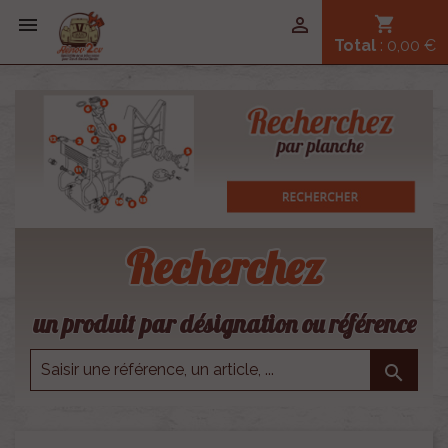


shopping_cart
Total
: 0,00 €
Recherchez
un produit par désignation ou référence
