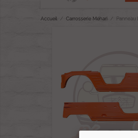
Accueil
Carrosserie Méhari
Panneau l