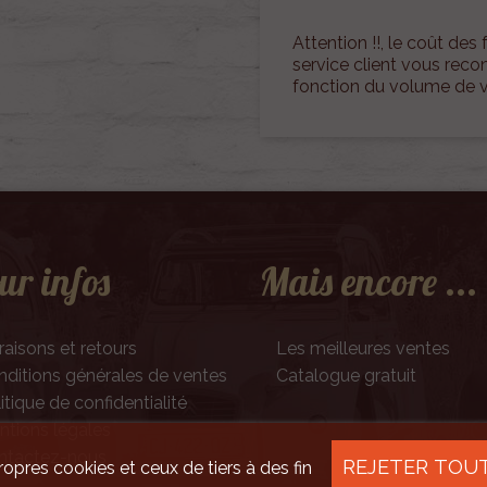
Attention !!, le coût des f
service client vous rec
fonction du volume de
ur infos
Mais encore ...
raisons et retours
Les meilleures ventes
ditions générales de ventes
Catalogue gratuit
itique de confidentialité
tions légales
ntactez-nous
REJETER TOU
ropres cookies et ceux de tiers à des fin