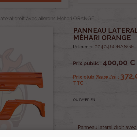
ateral droit avec ailerons Méhari ORANGE
PANNEAU LATERAL
MÉHARI ORANGE
004046ORANGE
Référence
400,00 €
Prix public :
372,
Renov 2cv
Prix club
:
TTC
OU PAYER EN
Panneau lateral droit ave