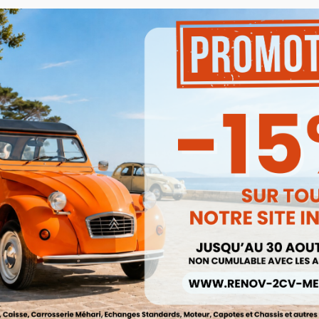
Attention !!, le coût des fra
service client vous recon
du volume de votre com
Besoin d'un renseignement
pas à contacter notre se
mail à
renov2cv.techniq
Quantité

AJOUTER

En stock
Partager