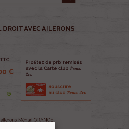
 DROIT AVEC AILERONS
TTC
Profitez de prix remisés
Renov
avec la Carte club
00 €
2cv
Souscrire
Renov 2cv
au club
c ailerons Méhari ORANGE