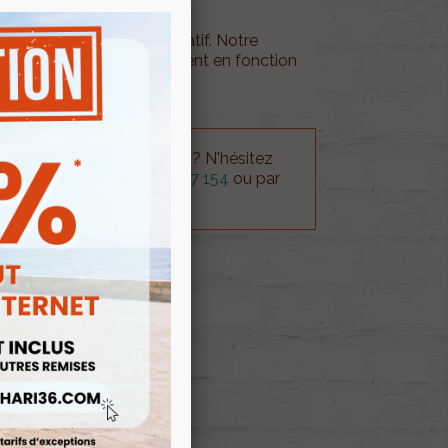
is d'envois est à titre indicatif. Notre
tactera en cas de supplément en fonction
mande.
 technique sur le produit ? N'hésitez
rvice technique au
0254 277 154
ou par
ue@gmail.com
.
 AU PANIER