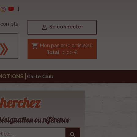
|
e compte

Se connecter
shopping_cart
Mon panier
(0 article(s))
Total
: 0,00 €
MOTIONS
Carte Club
herchez
ésignation ou référence
