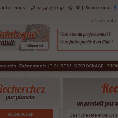
actez-nous :
02 54 27 71 54
|
Suivez-nous
>
Créez votr
Vous êtes un
professionnel
?
Vous faites partie d’un
Club
?
PRO
veautés
Évènements
T-SHIRTS !
DESTOCKAGE
Rec
un produit par d