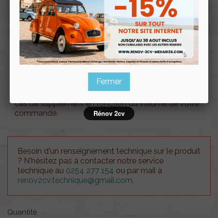
Souscrire
Renov 2cv
au club
Capot nouveau modèle Méhari BEIGE
Fermer
Attention !!, le coût des frais d'envois est à titre
indicatif. Notre service client vous recontactera en
cas de supplément en fonction du volume de votre
commande.
Rénov 2cv
Besoin d'un renseignement technique sur le produit
? N'hésitez pas à contacter notre service
technique au
0254 277 154
ou par mail à
renov2cv.technique@gmail.com
.
Quantité