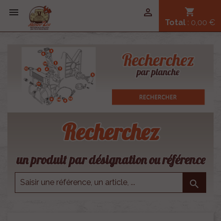


shopping_cart
Total
: 0,00 €
Recherchez
un produit par désignation ou référence
