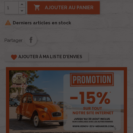

AJOUTER AU PANIER

Derniers articles en stock
Partager
favorite
AJOUTER À MA LISTE D'ENVIES