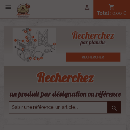


shopping_cart
Total
: 0,00 €
Recherchez
un produit par désignation ou référence
