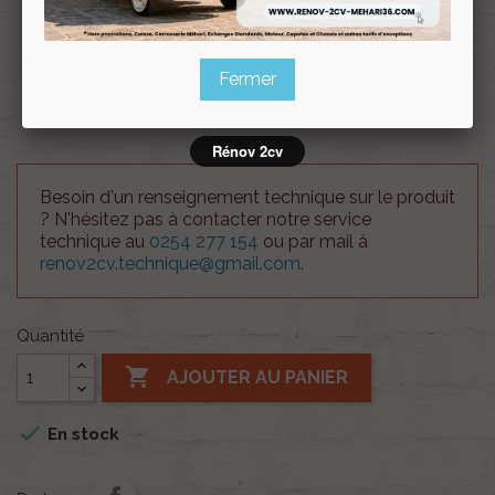
Souscrire
Renov 2cv
au club
Fermer
Consigne caisse d'origine restaurée Dyane
Rénov 2cv
Besoin d'un renseignement technique sur le produit
? N'hésitez pas à contacter notre service
technique au
0254 277 154
ou par mail à
renov2cv.technique@gmail.com
.
Quantité

AJOUTER AU PANIER

En stock