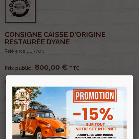
CONSIGNE CAISSE D'ORIGINE
RESTAURÉE DYANE
003704
Référence
800,00 €
Prix public :
TTC
800,00 €
Renov 2cv
Prix club
:
TTC
OU PAYER EN
Profitez de prix remisés
Renov 2cv
avec la Carte club