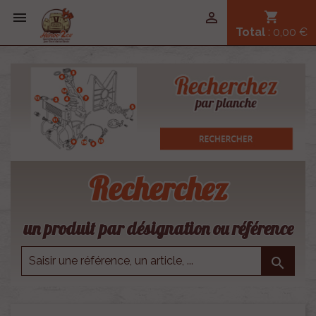


shopping_cart
Total
: 0,00 €
Recherchez
un produit par désignation ou référence
