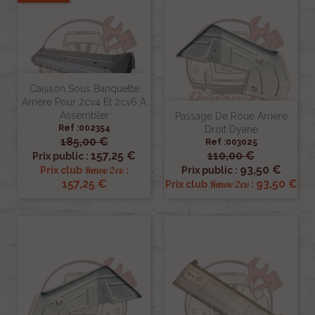
Caisson Sous Banquette
Arrière Pour 2cv4 Et 2cv6 À
Assembler
Passage De Roue Arrière
Ref :002354
Droit Dyane
185,00 €
Ref :003025
157,25 €
110,00 €
Prix public :
93,50 €
Renov 2cv
Prix club
:
Prix public :
157,25 €
93,50 €
Renov 2cv
Prix club
: