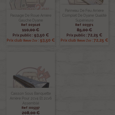
Panneau De Feu Arriere
Passage De Roue Arrière
Complet De Dyane Qualité
Gauche Dyane
Supérieure
Ref :003026
Ref :003371
110,00 €
85,00 €
93,50 €
72,25 €
Prix public :
Prix public :
93,50 €
72,25 €
Renov 2cv
Renov 2cv
Prix club
:
Prix club
:
Caisson Sous Banquette
Arrière Pour 2cv4 Et 2cv6
Assemblé
Ref :005337
208,00 €