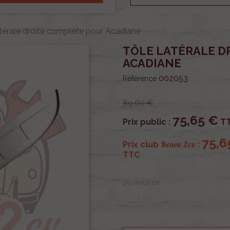
atérale droite complète pour Acadiane
TÔLE LATÉRALE D
ACADIANE
002053
Référence
89,00 €
75,65 €
Prix public :
T
75,6
Renov 2cv
Prix club
:
TTC
OU PAYER EN