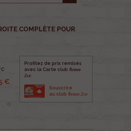
ROITE COMPLÈTE POUR
Profitez de prix remisés
Renov
TC
avec la Carte club
2cv
5 €
Souscrire
Renov 2cv
au club