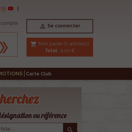
|
e compte

Se connecter
shopping_cart
Mon panier
(0 article(s))
Total
: 0,00 €
MOTIONS
Carte Club
herchez
ésignation ou référence
