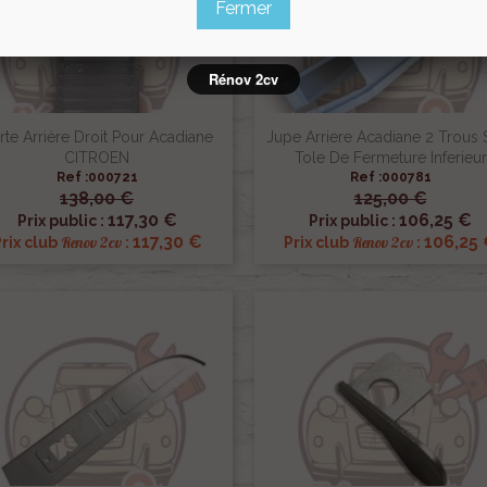
Fermer
Rénov 2cv
rte Arrière Droit Pour Acadiane
Jupe Arriere Acadiane 2 Trous 
CITROEN
Tole De Fermeture Inferieur
Ref :000721
Ref :000781
138,00 €
125,00 €


Aperçu rapide
Aperçu rapide
117,30 €
106,25 €
Prix public :
Prix public :
117,30 €
106,25
Renov 2cv
Renov 2cv
rix club
:
Prix club
: