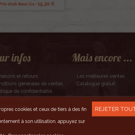
15,30 €
Renov 2cv
Prix club
:
ur infos
Mais encore ...
raisons et retours
Les meilleures ventes
ditions générales de ventes
Catalogue gratuit
itique de confidentialité
tions légales
ntactez-nous
REJETER TOU
ropres cookies et ceux de tiers à des fin
ntement à son utilisation, appuyez sur