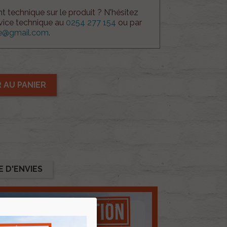
 technique sur le produit ? N'hésitez
rvice technique au
0254 277 154
ou par
ue@gmail.com
.
 AU PANIER
E D'ENVIES