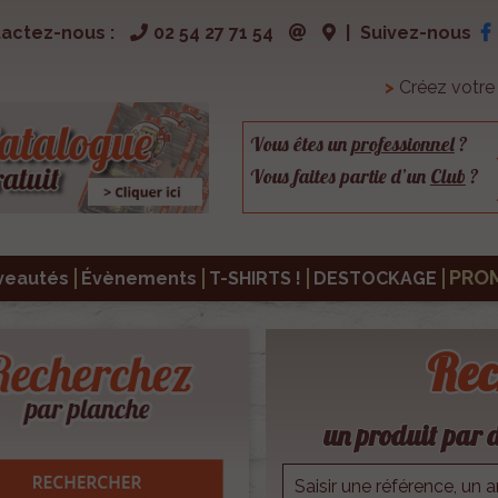
actez-nous :
02 54 27 71 54
|
Suivez-nous
>
Créez votr
Vous êtes un
professionnel
?
Vous faites partie d’un
Club
?
PRO
veautés
Évènements
T-SHIRTS !
DESTOCKAGE
Rec
un produit par d