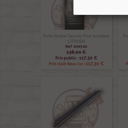
Porte Arriere Gauche Pour Acadiane
Po
CITROEN
Ref :000720
138,00 €

Aperçu rapide
117,30 €
Prix public :
117,30 €
Renov 2cv
Prix club
:
P