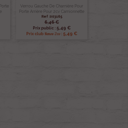
Porte
Verrou Gauche De Charnière Pour
e
Porte Arrière Pour 2cv Camionnette
Ref :003165
6,46 €

Aperçu rapide
5,49 €
Prix public :
€
5,49 €
Renov 2cv
Prix club
: