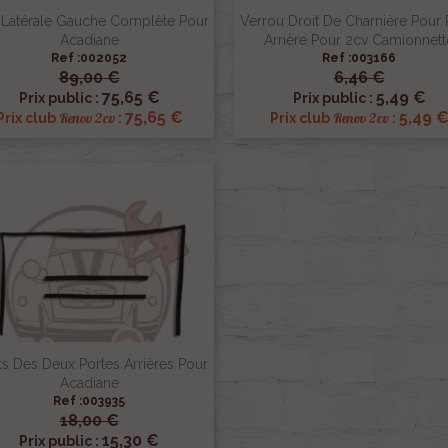
 Latérale Gauche Complète Pour
Verrou Droit De Charnière Pour 
Acadiane
Arrière Pour 2cv Camionnett
Ref :002052
Ref :003166
89,00 €
6,46 €


Aperçu rapide
Aperçu rapide
75,65 €
5,49 €
Prix public :
Prix public :
75,65 €
5,49 
Renov 2cv
Renov 2cv
Prix club
:
Prix club
:
ts Des Deux Portes Arrières Pour
Acadiane
Ref :003935
18,00 €

Aperçu rapide
15,30 €
Prix public :