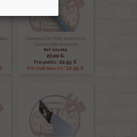
Sans
Charniere De Porte Arriere 2cv
Camionnette Acadiane
Ref :001269
27,00 €

Aperçu rapide
22,95 €
Prix public :
 €
22,95 €
Renov 2cv
Prix club
: