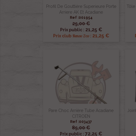
Profil De Gouttière Superieure Porte
Tôle
Arriere AK Et Acadiane
Ref :001954
25,00 €

Aperçu rapide
21,25 €
Prix public :
21,25 €
Renov 2cv
Prix club
:
Pare Choc Arrière Tube Acadiane
Join
CITROEN
Ref :003437
85,00 €

Aperçu rapide
72,25 €
Prix public :