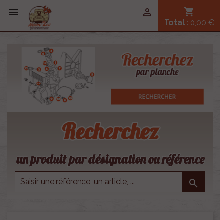


shopping_cart
Total
: 0,00 €
Recherchez
un produit par désignation ou référence
