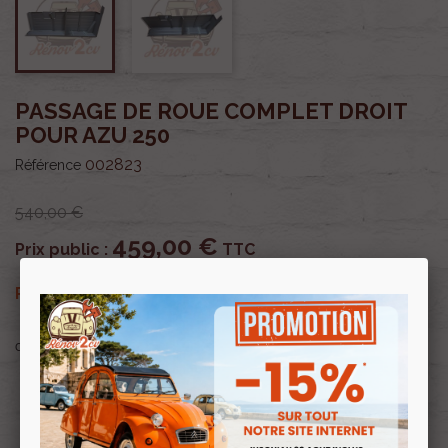
PASSAGE DE ROUE COMPLET DROIT
POUR AZU 250
002823
Référence
540,00 €
459,00 €
Prix public :
TTC
459,00 €
Renov 2cv
Prix club
:
TTC
OU PAYER EN
Profitez de prix remisés
Renov 2cv
avec la Carte club