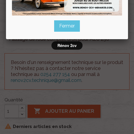
Souscrire
Renov 2cv
au club
Fermer
Passage de roue complet droit pour AZU 250
Rénov 2cv
Besoin d'un renseignement technique sur le produit
? N'hésitez pas à contacter notre service
technique au
0254 277 154
ou par mail à
renov2cv.technique@gmail.com
.
Quantité

AJOUTER AU PANIER

Derniers articles en stock