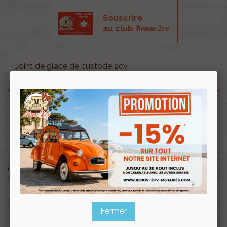
Souscrire
Renov 2cv
au club
Joint de glace de custode 2cv.
Besoin d'un renseignement technique sur le produit
? N'hésitez pas à contacter notre service
technique au
0254 277 154
ou par mail à
renov2cv.technique@gmail.com
.
Quantité

AJOUTER AU PANIER
Fermer

En stock