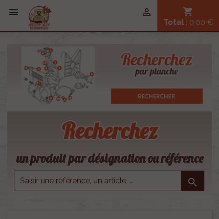


shopping_cart
Total
: 0,00 €
Recherchez
un produit par désignation ou référence
