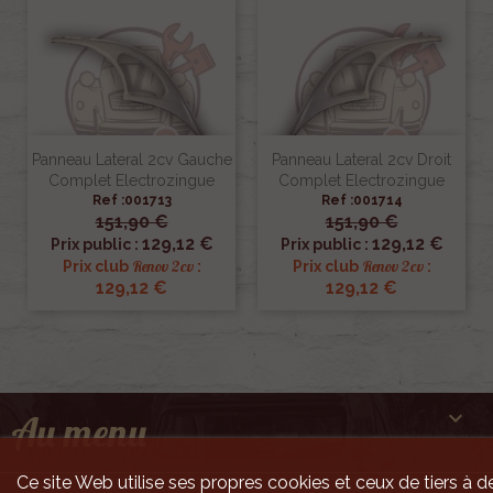
Panneau Lateral 2cv Gauche
Panneau Lateral 2cv Droit
Complet Electrozingue
Complet Electrozingue
Ref :001713
Ref :001714
151,90 €
151,90 €
129,12 €
129,12 €
Prix public :
Prix public :
Renov 2cv
Renov 2cv
Prix club
:
Prix club
:
129,12 €
129,12 €

Au menu
Ce site Web utilise ses propres cookies et ceux de tiers à de