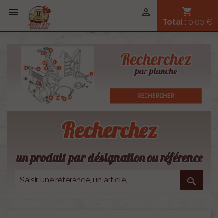


shopping_cart
Total
: 0,00 €
Recherchez
un produit par désignation ou référence
