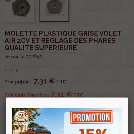
MOLETTE PLASTIQUE GRISE VOLET
AIR 2CV ET RÉGLAGE DES PHARES
QUALITE SUPERIEURE
002852
Référence
8,60 €
7,31 €
Prix public :
TTC
7,31 €
Renov 2cv
Prix club
:
TTC
OU PAYER EN
Profitez de prix remisés