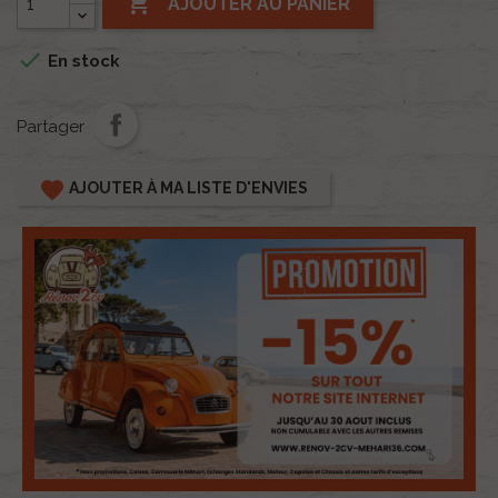

AJOUTER AU PANIER

En stock
Partager
favorite
AJOUTER À MA LISTE D'ENVIES