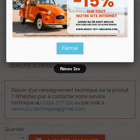
Renov 2cv
avec la Carte club
Souscrire
Renov 2cv
au club
Molette plastique grise volet air 2cv et réglage des
Fermer
phares
QUALITE SUPERIEURE
Rénov 2cv
Besoin d'un renseignement technique sur le produit
? N'hésitez pas à contacter notre service
technique au
0254 277 154
ou par mail à
renov2cv.technique@gmail.com
.
Quantité