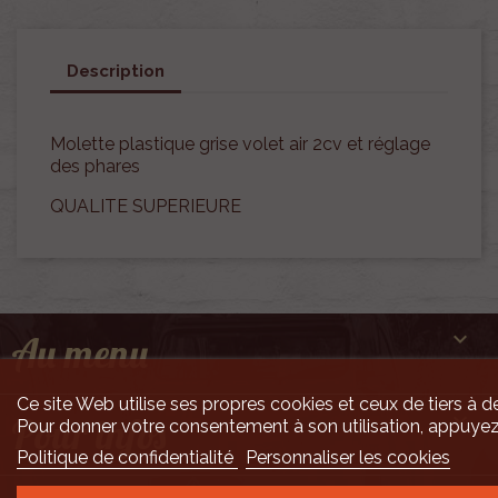
Description
Molette plastique grise volet air 2cv et réglage
des phares
QUALITE SUPERIEURE

Au menu
Ce site Web utilise ses propres cookies et ceux de tiers à de

Pour infos
Pour donner votre consentement à son utilisation, appuyez
Politique de confidentialité
Personnaliser les cookies