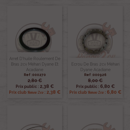
Arret D'huile Roulement De
Bras 2cv Méhari Dyane Et
Ecrou De Bras 2cv Méhari
Acadiane
Dyane Acadiane
Ref :000270
Ref :000926
2,80 €
8,00 €
2,38 €
6,80 €
Prix public :
Prix public :
2,38 €
6,80 €
Renov 2cv
Renov 2cv
Prix club
:
Prix club
: