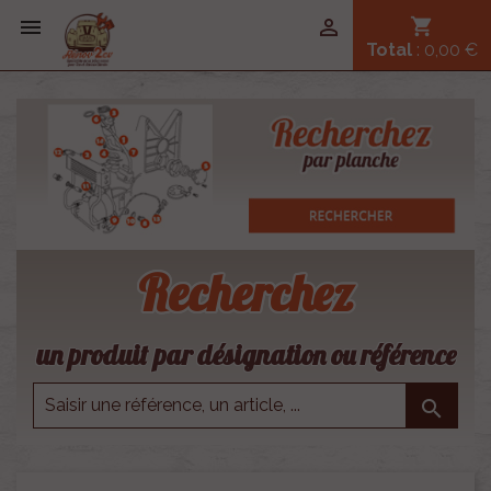


shopping_cart
Total
: 0,00 €
Recherchez
un produit par désignation ou référence
