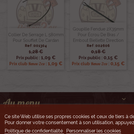
Goupille Fendue 2X35mm
Collier De Serrage L 580mm
Pour Écrou De Bras /
Pour Soufflet De Cardan
Embout Biellette Direction
Ref :001304
Ref :002606
1,28 €
0,18 €
1,09 €
0,15 €
Prix public :
Prix public :
1,09 €
0,15 €
Renov 2cv
Renov 2cv
Prix club
:
Prix club
:

Au menu
Ce site Web utilise ses propres cookies et ceux de tiers à de

Pour infos
Pour donner votre consentement à son utilisation, appuyez
Politique de confidentialité
Personnaliser les cookies