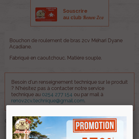
Souscrire
Renov 2cv
au club
Bouchon de roulement de bras 2cv Méhari Dyane
Acadiane.
Fabriqué en caoutchouc. Matière souple.
Besoin d'un renseignement technique sur le produit
? N'hésitez pas à contacter notre service
technique au
0254 277 154
ou par mail à
renov2cv.technique@gmail.com
.
Quantité

AJOUTER AU PANIER