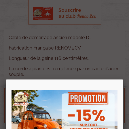
Souscrire
Renov 2cv
au club
Cable de démarrage ancien modèle D .
Fabrication Française RENOV 2CV.
Longueur de la gaine 116 centimètres.
La corde à piano est remplacée par un câble d'acier
souple.
Besoin d'un renseignement technique sur le produit
? N'hésitez pas à contacter notre service
technique au
0254 277 154
ou par mail à
renov2cv.technique@gmail.com
.