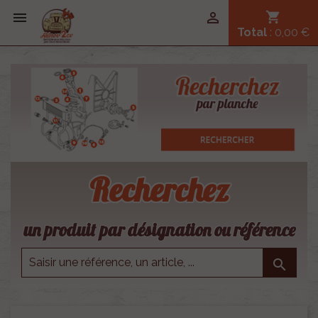


shopping_cart
Total
: 0,00 €
Recherchez
un produit par désignation ou référence
