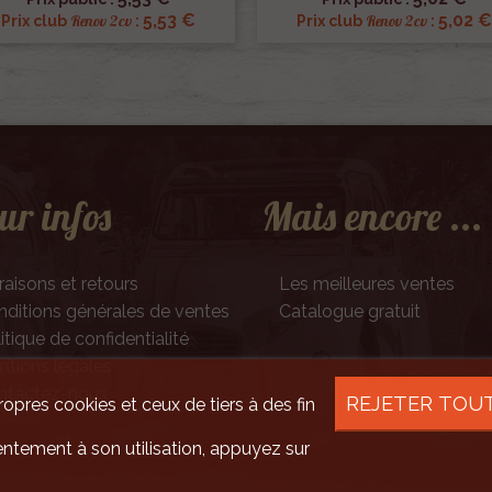
5,53 €
5,02 €
Renov 2cv
Renov 2cv
Prix club
:
Prix club
:
ur infos
Mais encore ...
raisons et retours
Les meilleures ventes
ditions générales de ventes
Catalogue gratuit
itique de confidentialité
tions légales
ntactez-nous
REJETER TOU
ropres cookies et ceux de tiers à des fin
ntement à son utilisation, appuyez sur