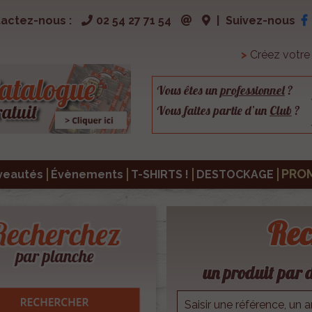
actez-nous :
02 54 27 71 54
|
Suivez-nous
>
Créez votr
Vous êtes un
professionnel
?
Vous faites partie d’un
Club
?
PRO
veautés
Évènements
T-SHIRTS !
DESTOCKAGE
Rec
un produit par d