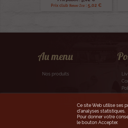
5,02 €
Renov 2cv
Prix club
:
Au menu
Po
Nos produits
Liv
Con
Pol
Men
Co
Ce site Web utilise ses p
d'analyses statistiques.
Pour donner votre conse
le bouton Accepter.