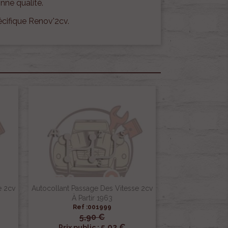
nne qualité.
écifique Renov'2cv.
e 2cv
Autocollant Passage Des Vitesse 2cv
À Partir 1963
Ref :001999
5,90 €

Aperçu rapide
5,02 €
Prix public :