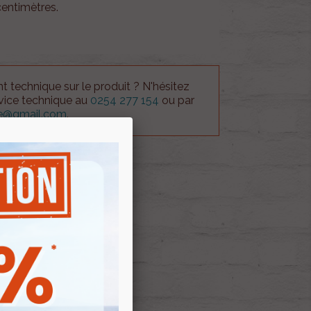
centimètres.
 technique sur le produit ? N'hésitez
rvice technique au
0254 277 154
ou par
ue@gmail.com
.
 AU PANIER
E D'ENVIES