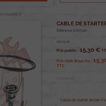
ien modèle S
CABLE DE STARTE
002040
Référence
18,00 €
15,30 €
Prix public :
T
15,3
Renov 2cv
Prix club
:
TTC
OU PAYER EN
Cable de starter ancien m