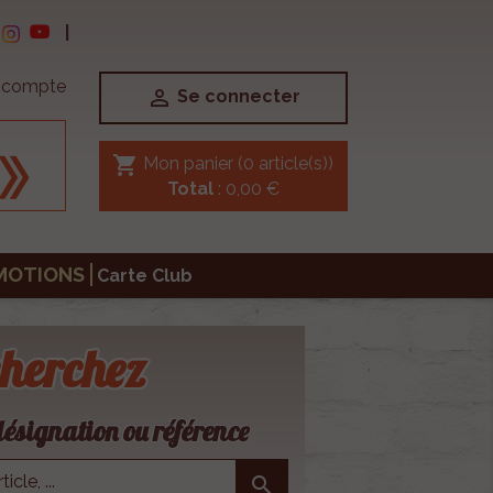
|
e compte

Se connecter
shopping_cart
Mon panier
(0 article(s))
Total
: 0,00 €
MOTIONS
Carte Club
herchez
ésignation ou référence
