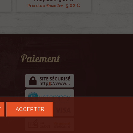
5,02 €
Renov 2cv
Prix club
:
Paiement
T
ACCEPTER