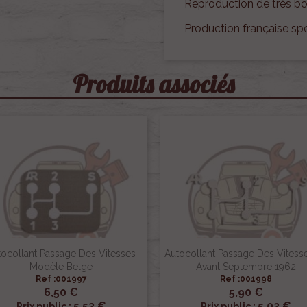
Reproduction de très bo
Production française sp
Produits associés
tocollant Passage Des Vitesses
Autocollant Passage Des Vitess
Modèle Belge
Avant Septembre 1962
Ref :001997
Ref :001998
6,50 €
5,90 €


Aperçu rapide
Aperçu rapide
5,53 €
5,02 €
Prix public :
Prix public :