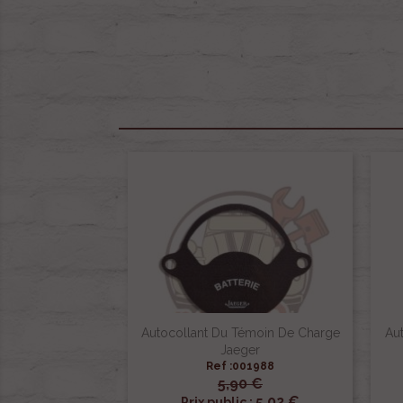
Autocollant Du Témoin De Charge
Au
Jaeger
Ref :001988
5,90 €

Aperçu rapide
5,02 €
Prix public :