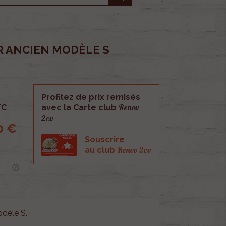
R ANCIEN MODÈLE S
Profitez de prix remisés
Renov
TC
avec la Carte club
2cv
0 €
Souscrire
Renov 2cv
au club
odèle S.