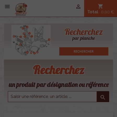


shopping_cart
Total
: 0,00 €
Recherchez
un produit par désignation ou référence
