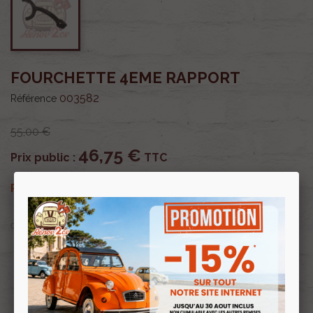
FOURCHETTE 4EME RAPPORT
003582
Référence
55,00 €
46,75 €
Prix public :
TTC
46,75 €
Renov 2cv
Prix club
:
TTC
OU PAYER EN
Profitez de prix remisés
Renov 2cv
avec la Carte club