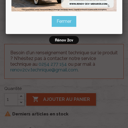
Souscrire
Renov 2cv
au club
Fermer
Fourchette 4eme rapport
Rénov 2cv
Besoin d'un renseignement technique sur le produit
? N'hésitez pas à contacter notre service
technique au
0254 277 154
ou par mail à
renov2cv.technique@gmail.com
.
Quantité

AJOUTER AU PANIER

Derniers articles en stock