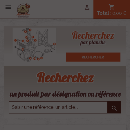


shopping_cart
Total
: 0,00 €
Recherchez
un produit par désignation ou référence
