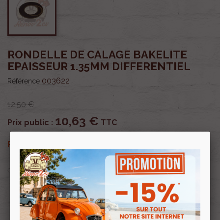
RONDELLE DE CALAGE BAKELITE
EPAISSEUR 1.35MM DIFFERENTIEL
003622
Référence
12,50 €
10,63 €
Prix public :
TTC
10,63 €
Renov 2cv
Prix club
:
TTC
OU PAYER EN
Profitez de prix remisés
Renov 2cv
avec la Carte club