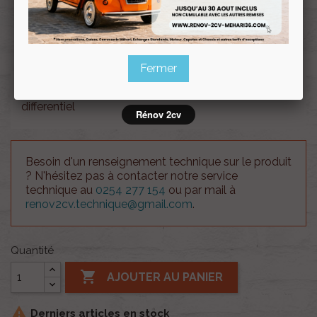
Souscrire
Renov 2cv
au club
Fermer
Rondelle de calage Bakelite epaisseur 1.35mm
differentiel
Rénov 2cv
Besoin d'un renseignement technique sur le produit
? N'hésitez pas à contacter notre service
technique au
0254 277 154
ou par mail à
renov2cv.technique@gmail.com
.
Quantité

AJOUTER AU PANIER

Derniers articles en stock