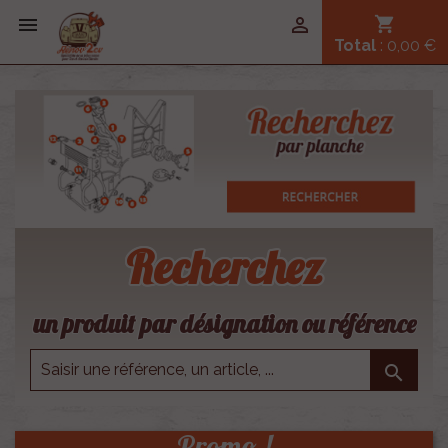


shopping_cart
Total
: 0,00 €
Recherchez
un produit par désignation ou référence

Promo !