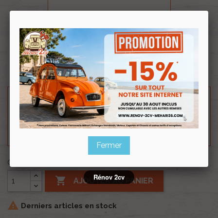
Souscrire
Renov 2cv
au club
Jeu de bâche complet AZUR pour Méhari.
Besoin d'un renseignement technique sur le produit
? N'hésitez pas à contacter notre service
technique au
0254 277 154
ou par mail à
renov2cv.technique@gmail.com
.
Fermer
Quantité
Rénov 2cv

AJOUTER AU PANIER

Derniers articles en stock