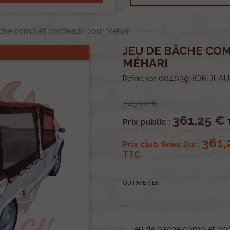
che complet bordeaux pour Méhari
JEU DE BÂCHE CO
MÉHARI
004039BORDEAU
Référence
425,00 €
361,25 €
Prix public :
361,
Renov 2cv
Prix club
:
TTC
OU PAYER EN
Jeu de bâche complet bor