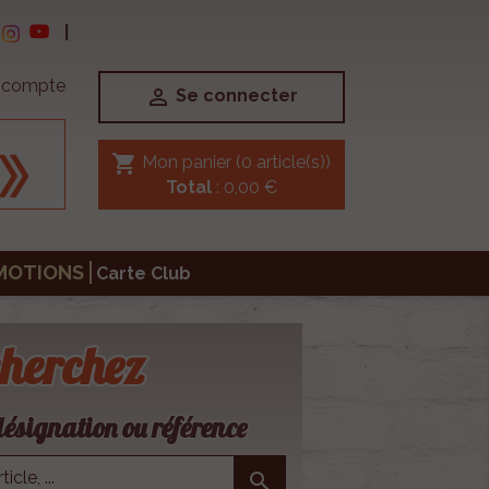
|
e compte

Se connecter
shopping_cart
Mon panier
(0 article(s))
Total
: 0,00 €
MOTIONS
Carte Club
herchez
ésignation ou référence
