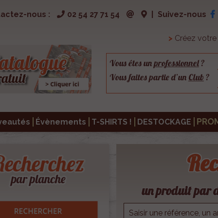
actez-nous :
02 54 27 71 54
|
Suivez-nous
>
Créez votr
Vous êtes un
professionnel
?
Vous faites partie d’un
Club
?
PRO
veautés
Évènements
T-SHIRTS !
DESTOCKAGE
Rec
un produit par d