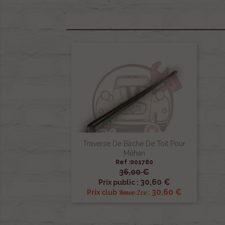
Traverse De Bâche De Toit Pour
Méhari
Ref :001780
36,00 €

Aperçu rapide
30,60 €
Prix public :
30,60 €
Renov 2cv
Prix club
: