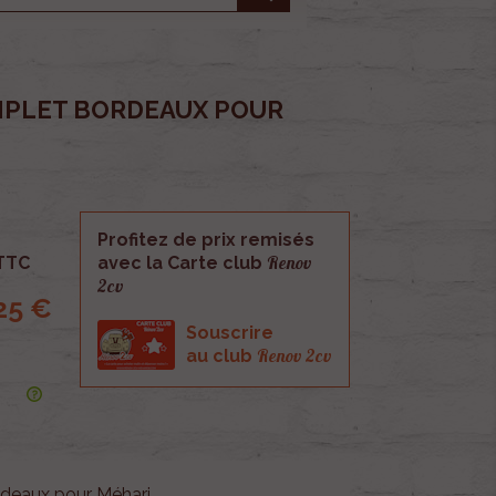
MPLET BORDEAUX POUR
Profitez de prix remisés
Renov
TTC
avec la Carte club
2cv
25 €
Souscrire
Renov 2cv
au club
deaux pour Méhari.