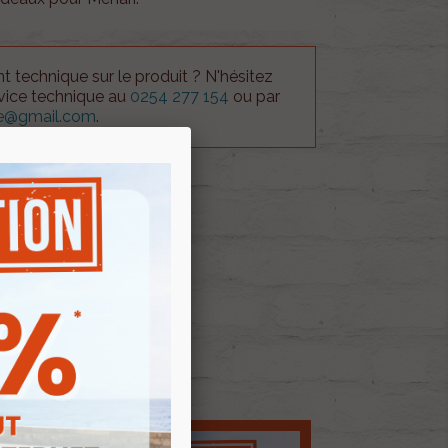
 technique sur le produit ? N'hésitez
rvice technique au
0254 277 154
ou par
ue@gmail.com
.
 AU PANIER
ock
E D'ENVIES