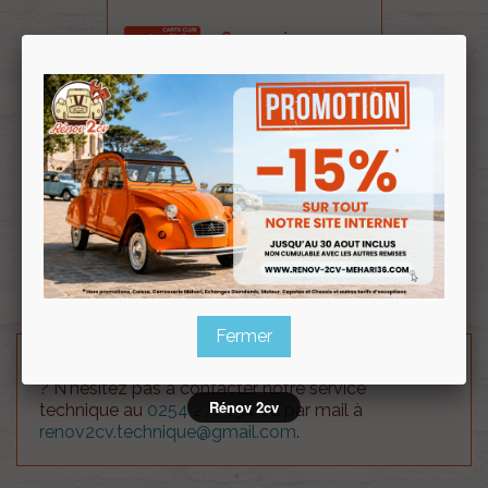
Souscrire
Renov 2cv
au club
Boitier 4 Mélodies pour avertisseur 12 volts?.
Prévoir 2 avertisseurs référence 000922.
Permet de varier le son de votre avertisseur.
Une position permet de rester en mode avertisseur
standard.
Fermer
Besoin d'un renseignement technique sur le produit
? N'hésitez pas à contacter notre service
Rénov 2cv
technique au
0254 277 154
ou par mail à
renov2cv.technique@gmail.com
.