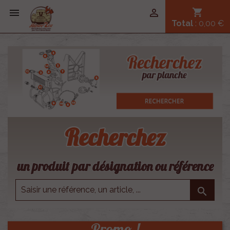


shopping_cart
Total
: 0,00 €
Recherchez
un produit par désignation ou référence

Promo !