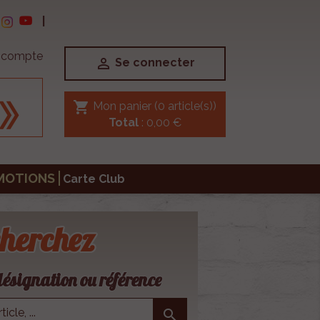
|
e compte

Se connecter
shopping_cart
Mon panier
(0 article(s))
Total
: 0,00 €
MOTIONS
Carte Club
herchez
ésignation ou référence
