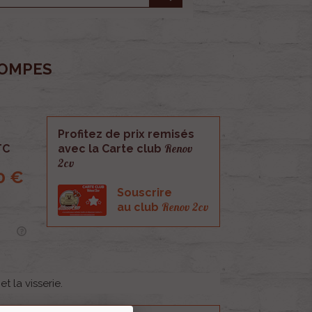
ROMPES
Profitez de prix remisés
Renov
TC
avec la Carte club
2cv
0 €
Souscrire
Renov 2cv
au club
et la visserie.