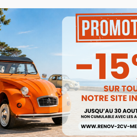
Besoin d'un renseignement
pas à contacter notre se
mail à
renov2cv.techniq
Quantité

AJOUTER

En rupture de stock
Partager
J'accepte les conditions