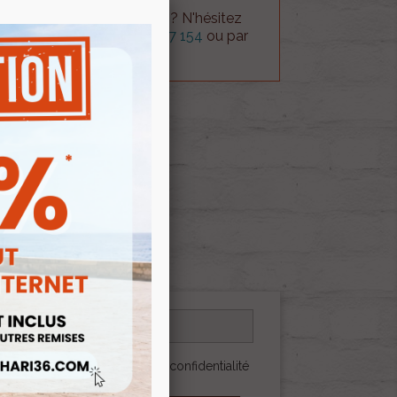
 technique sur le produit ? N'hésitez
rvice technique au
0254 277 154
ou par
ue@gmail.com
.
 AU PANIER
 générales et la politique de confidentialité