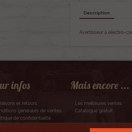
Description
Avertisseur à electro-c
ur infos
Mais encore ...
raisons et retours
Les meilleures ventes
ditions générales de ventes
Catalogue gratuit
itique de confidentialité
tions légales