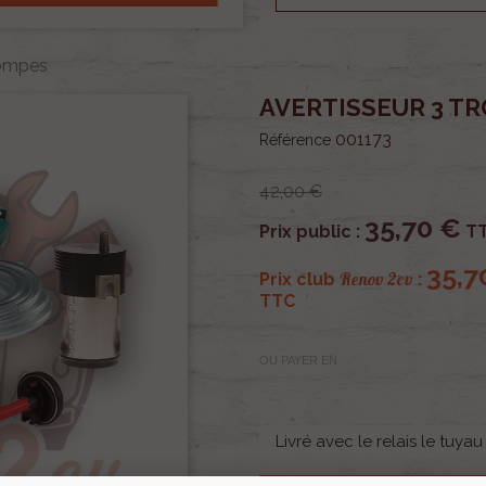
rompes
AVERTISSEUR 3 T
001173
Référence
42,00 €
35,70 €
Prix public :
T
35,7
Renov 2cv
Prix club
:
TTC
OU PAYER EN
Livré avec le relais le tuyau 