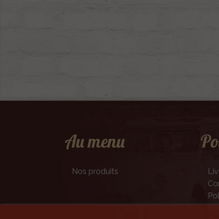
Au menu
Po
Nos produits
Liv
Con
Pol
Men