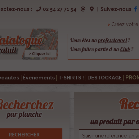
actez-nous :
02 54 27 71 54
|
Suivez-nous
>
Créez votr
Vous êtes un
professionnel
?
Vous faites partie d’un
Club
?
PRO
veautés
Évènements
T-SHIRTS !
DESTOCKAGE
Rec
un produit par d