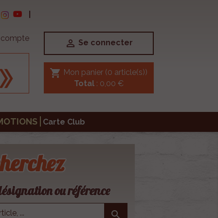
|
e compte

Se connecter
shopping_cart
Mon panier
(0 article(s))
Total
: 0,00 €
MOTIONS
Carte Club
herchez
ésignation ou référence
