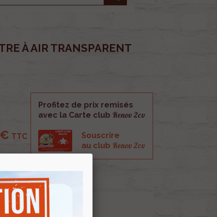
TRE À AIR TRANSPARENT
Profitez de prix remisés
Renov 2cv
avec la Carte club
 €
Souscrire
TTC
Renov 2cv
au club
ansparent Ami6 et Ami8?.