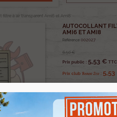
 filtre à air transparent Ami6 et Ami8
AUTOCOLLANT FIL
AMI6 ET AMI8
002027
Référence
6,50 €
5,53 €
Prix public :
TTC
5,53
Renov 2cv
Prix club
:
OU PAYER EN
Autocollant filtre à air tr