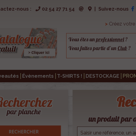
actez-nous :
02 54 27 71 54
|
Suivez-nous
>
Créez votr
Vous êtes un
professionnel
?
Vous faites partie d’un
Club
?
PRO
veautés
Évènements
T-SHIRTS !
DESTOCKAGE
Rec
un produit par d