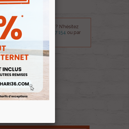
rançaise.??
 technique sur le produit ? N'hésitez
rvice technique au
0254 277 154
ou par
ue@gmail.com
.
 AU PANIER
E D'ENVIES