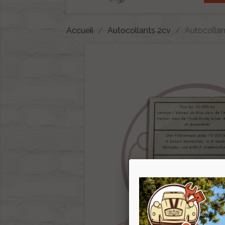
Accueil
Autocollants 2cv
Autocollant