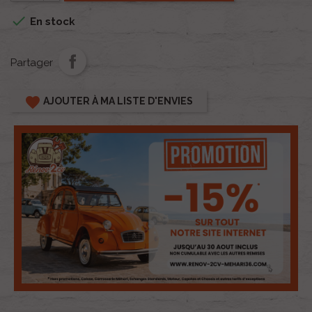

En stock
Partager
favorite
AJOUTER À MA LISTE D'ENVIES