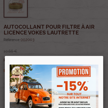
AUTOCOLLANT POUR FILTRE À AIR
LICENCE VOKES LAUTRETTE
002003
Référence
10,66 €
9,06 €
Prix public :
TTC
9,06 €
Renov 2cv
Prix club
:
TTC
OU PAYER EN
Profitez de prix remisés
Renov 2cv
avec la Carte club