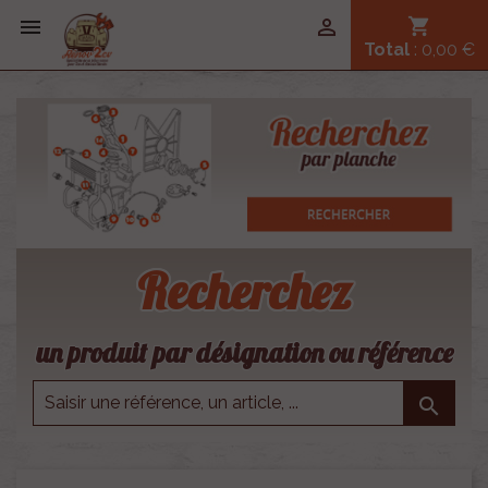


shopping_cart
Total
: 0,00 €
Recherchez
un produit par désignation ou référence
