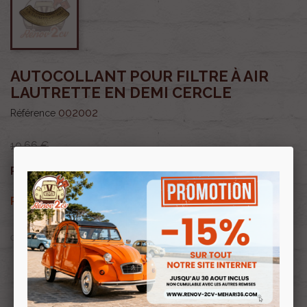
AUTOCOLLANT POUR FILTRE À AIR
LAUTRETTE EN DEMI CERCLE
002002
Référence
10,66 €
9,06 €
Prix public :
TTC
9,06 €
Renov 2cv
Prix club
:
TTC
OU PAYER EN
Profitez de prix remisés
Renov 2cv
avec la Carte club