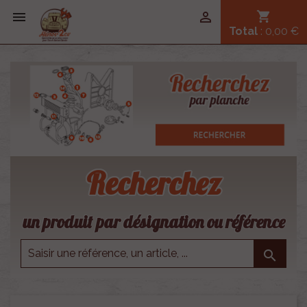


shopping_cart
Total
: 0,00 €
Recherchez
un produit par désignation ou référence
