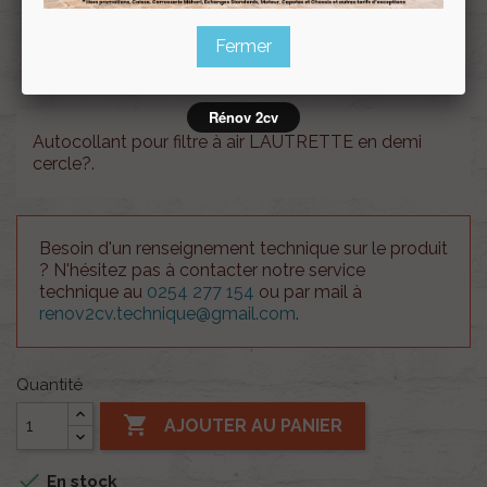
Souscrire
Fermer
Renov 2cv
au club
Rénov 2cv
Autocollant pour filtre à air LAUTRETTE en demi
cercle?.
Besoin d'un renseignement technique sur le produit
? N'hésitez pas à contacter notre service
technique au
0254 277 154
ou par mail à
renov2cv.technique@gmail.com
.
Quantité

AJOUTER AU PANIER

En stock