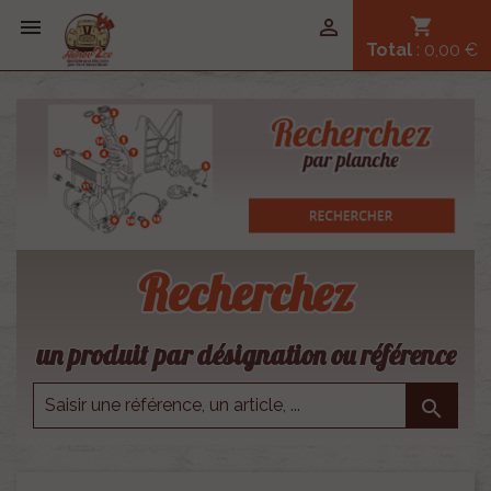


shopping_cart
Total
: 0,00 €
Recherchez
un produit par désignation ou référence
