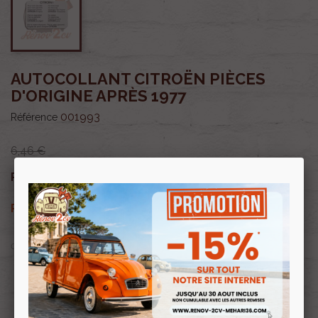
AUTOCOLLANT CITROËN PIÈCES
D'ORIGINE APRÈS 1977
001993
Référence
6,46 €
5,49 €
Prix public :
TTC
5,49 €
Renov 2cv
Prix club
:
TTC
OU PAYER EN
Profitez de prix remisés
Renov 2cv
avec la Carte club