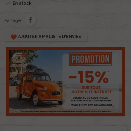

En stock
Partager
favorite
AJOUTER À MA LISTE D'ENVIES