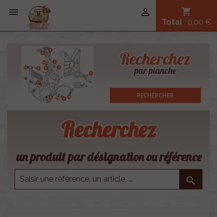


shopping_cart
Total
: 0,00 €
Recherchez
un produit par désignation ou référence
