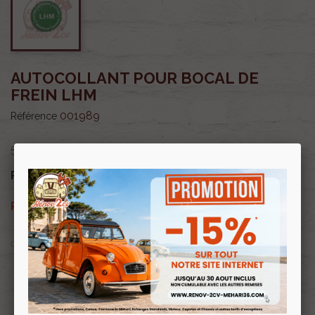
AUTOCOLLANT POUR BOCAL DE
FREIN LHM
001989
Référence
5,35 €
4,55 €
Prix public :
TTC
4,55 €
Renov 2cv
Prix club
:
TTC
OU PAYER EN
Profitez de prix remisés
Renov 2cv
avec la Carte club