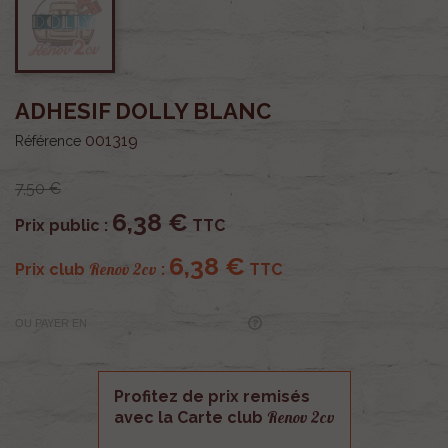
ADHESIF DOLLY BLANC
001319
Référence
7,50 €
6,38 €
Prix public :
TTC
6,38 €
Renov 2cv
Prix club
:
TTC
OU PAYER EN
Profitez de prix remisés
Renov 2cv
avec la Carte club