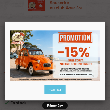
Souscrire
Renov 2cv
au club
La pièce en photo. Ne correspond pas au kit
complet.
Besoin d'un renseignement technique sur le produit
? N'hésitez pas à contacter notre service
technique au
0254 277 154
ou par mail à
renov2cv.technique@gmail.com
.
Quantité

Fermer
AJOUTER AU PANIER

En stock
Rénov 2cv