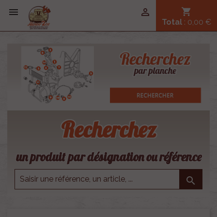


shopping_cart
Total
: 0,00 €
Recherchez
un produit par désignation ou référence
