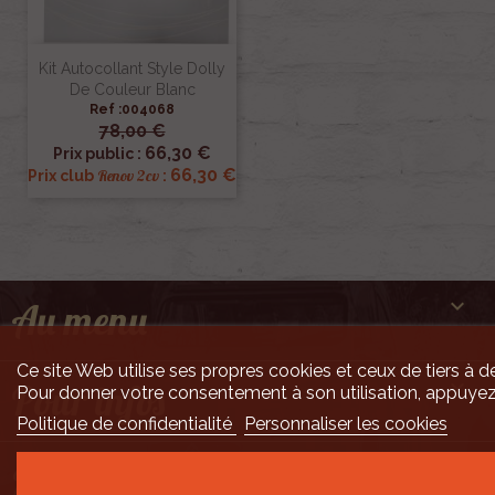
Kit Autocollant Style Dolly
De Couleur Blanc
Ref :004068
78,00 €
66,30 €
Prix public :
66,30 €
Renov 2cv
Prix club
:

Au menu
Ce site Web utilise ses propres cookies et ceux de tiers à de

Pour infos
Pour donner votre consentement à son utilisation, appuyez
Politique de confidentialité
Personnaliser les cookies

Mais encore ...