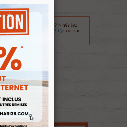
 technique sur le produit ? N'hésitez
rvice technique au
0254 277 154
ou par
ue@gmail.com
.
 AU PANIER
ock
E D'ENVIES