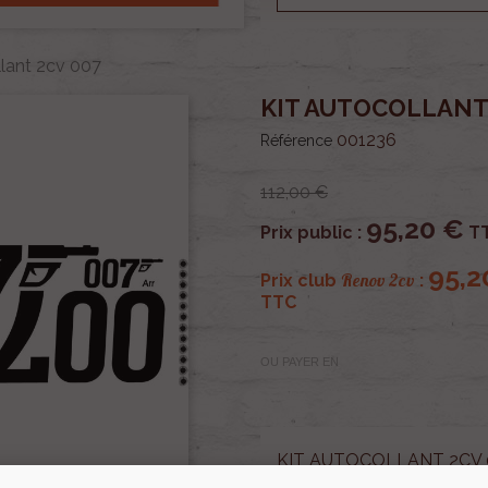
llant 2cv 007
KIT AUTOCOLLANT 
001236
Référence
112,00 €
95,20 €
Prix public :
T
95,2
Renov 2cv
Prix club
:
TTC
OU PAYER EN
KIT AUTOCOLLANT 2CV 