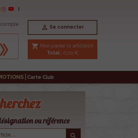
|
e compte

Se connecter
shopping_cart
Mon panier
(0 article(s))
Total
: 0,00 €
MOTIONS
Carte Club
herchez
ésignation ou référence
