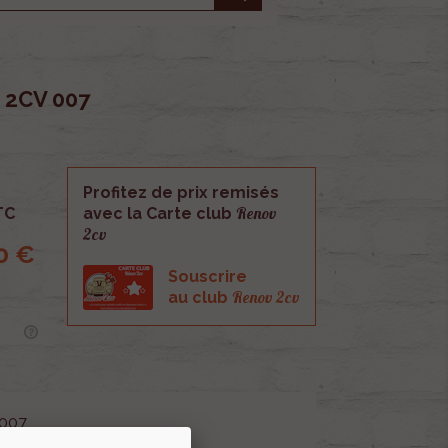
2CV 007
Profitez de prix remisés
Renov
TC
avec la Carte club
2cv
0 €
Souscrire
Renov 2cv
au club
007