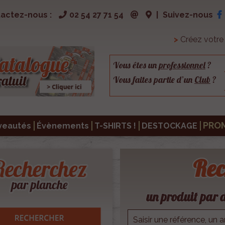
actez-nous :
02 54 27 71 54
|
Suivez-nous
>
Créez votr
Vous êtes un
professionnel
?
Vous faites partie d’un
Club
?
PRO
veautés
Évènements
T-SHIRTS !
DESTOCKAGE
Rec
un produit par d