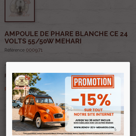
AMPOULE DE PHARE BLANCHE CE 24
VOLTS 55/50W MEHARI
000971
Référence
4,50 €
3,83 €
Prix public :
TTC
3,83 €
Renov 2cv
Prix club
:
TTC
OU PAYER EN
Profitez de prix remisés
Renov 2cv
avec la Carte club