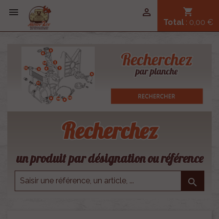


shopping_cart
Total
: 0,00 €
Recherchez
un produit par désignation ou référence
