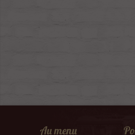
Au menu
Po