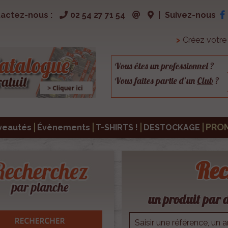
actez-nous :
02 54 27 71 54
|
Suivez-nous
>
Créez votr
Vous êtes un
professionnel
?
Vous faites partie d’un
Club
?
PRO
veautés
Évènements
T-SHIRTS !
DESTOCKAGE
Rec
un produit par d