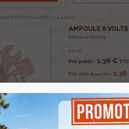
ule 6 volts 15w bA15S 23 x 43mm
AMPOULE 6 VOLTS 
000709
Référence
1,60 €
1,36 €
Prix public :
TTC
1,36
Renov 2cv
Prix club
:
OU PAYER EN
Ampoule 6 volts 15w ba1