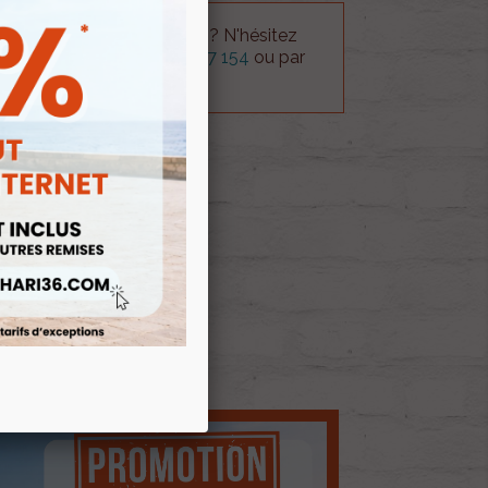
 technique sur le produit ? N'hésitez
rvice technique au
0254 277 154
ou par
ue@gmail.com
.
 AU PANIER
E D'ENVIES