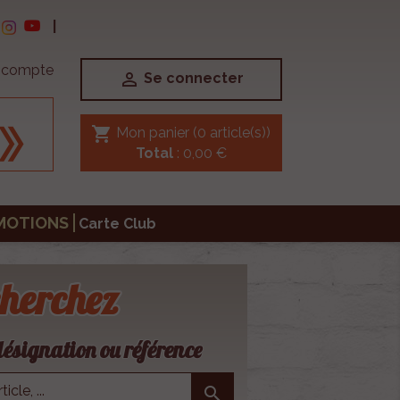
|
e compte

Se connecter
shopping_cart
Mon panier
(0 article(s))
Total
: 0,00 €
MOTIONS
Carte Club
herchez
ésignation ou référence
