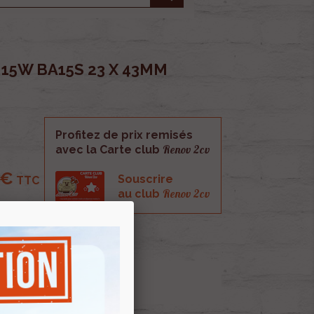
15W BA15S 23 X 43MM
Profitez de prix remisés
Renov 2cv
avec la Carte club
 €
Souscrire
TTC
Renov 2cv
au club
5s