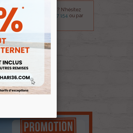
 technique sur le produit ? N'hésitez
rvice technique au
0254 277 154
ou par
ue@gmail.com
.
 AU PANIER
E D'ENVIES