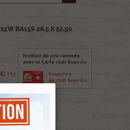
5W BA15S 26.5 X 52.50
Profitez de prix remisés
Renov 2cv
avec la Carte club
 €
Souscrire
TTC
Renov 2cv
au club
S 26.5 x 52.50