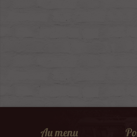
Au menu
Po