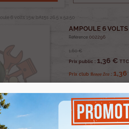
ule 6 volts 15w bA15s 26.5 x 52.50
AMPOULE 6 VOLTS 1
002296
Référence
1,60 €
1,36 €
Prix public :
TTC
1,36
Renov 2cv
Prix club
:
OU PAYER EN
Ampoule 6 volts 15w bA15