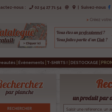
actez-nous :
02 54 27 71 54
|
Suivez-nous
>
Créez votr
Vous êtes un
professionnel
?
Vous faites partie d’un
Club
?
PRO
veautés
Évènements
T-SHIRTS !
DESTOCKAGE
Rec
un produit par d