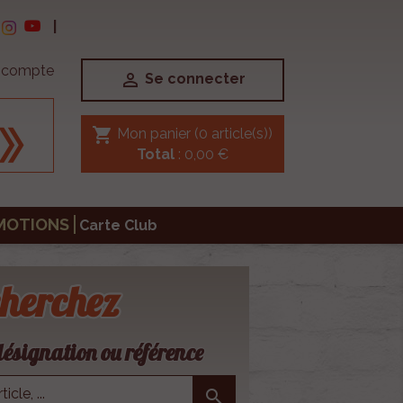
|
e compte

Se connecter
shopping_cart
Mon panier
(0 article(s))
Total
: 0,00 €
MOTIONS
Carte Club
herchez
ésignation ou référence
