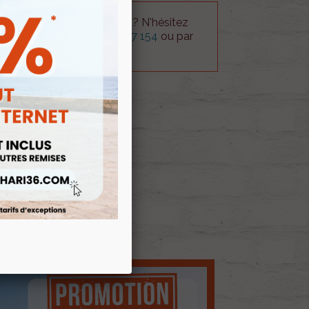
 technique sur le produit ? N'hésitez
rvice technique au
0254 277 154
ou par
ue@gmail.com
.
 AU PANIER
E D'ENVIES