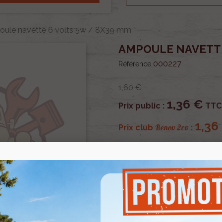
ule navette 6 volts 5w / 8X39 mm
AMPOULE NAVETTE
000227
Référence
1,60 €
1,36 €
Prix public :
TTC
1,36
Renov 2cv
Prix club
:
OU PAYER EN
Pour les veilleuses avant e