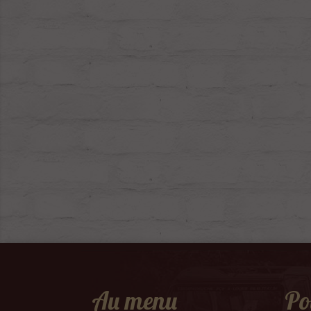
Au menu
Po