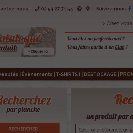
actez-nous :
02 54 27 71 54
|
Suivez-nous
>
Créez votr
Vous êtes un
professionnel
?
Vous faites partie d’un
Club
?
PRO
veautés
Évènements
T-SHIRTS !
DESTOCKAGE
Rec
un produit par d