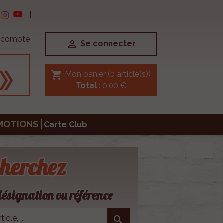
|
e compte

Se connecter
shopping_cart
Mon panier
(0 article(s))
Total
: 0,00 €
MOTIONS
Carte Club
herchez
ésignation ou référence
