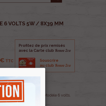
 6 VOLTS 5W / 8X39 MM
Profitez de prix remisés
Renov 2cv
avec la Carte club
 €
Souscrire
TTC
Renov 2cv
au club
t feux de position arrière. Modèle 6 volts.