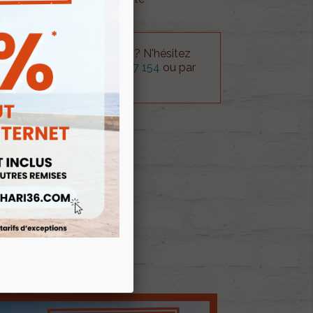
 technique sur le produit ? N'hésitez
rvice technique au
0254 277 154
ou par
ue@gmail.com
.
 AU PANIER
E D'ENVIES