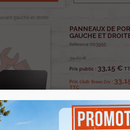
 avant gauche et droite
PANNEAUX DE POR
GAUCHE ET DROIT
003955
Référence
39,00 €
33,15 €
Prix public :
TT
33,1
Renov 2cv
Prix club
:
TTC
OU PAYER EN
Panneaux de porte Suicide