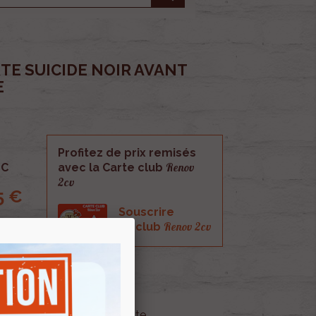
TE SUICIDE NOIR AVANT
E
Profitez de prix remisés
Renov
C
avec la Carte club
2cv
5 €
Souscrire
Renov 2cv
au club
 Noir avant gauche et droite