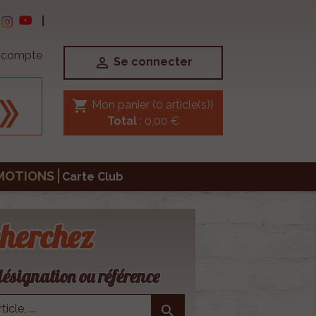
|
e compte

Se connecter
shopping_cart
Mon panier
(0 article(s))
Total
: 0,00 €
MOTIONS
Carte Club
herchez
ésignation ou référence
