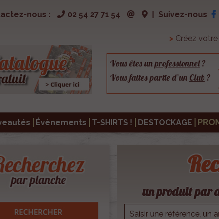
actez-nous :
02 54 27 71 54
|
Suivez-nous
>
Créez votr
Vous êtes un
professionnel
?
Vous faites partie d’un
Club
?
PRO
veautés
Évènements
T-SHIRTS !
DESTOCKAGE
Rec
un produit par d