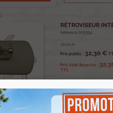
AZ
RÉTROVISEUR INTÉ
005354
Référence
38,00 €
32,30 €
Prix public :
T
32,3
Renov 2cv
Prix club
:
TTC
OU PAYER EN
Rétroviseur intérieur pour