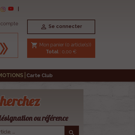
|
e compte

Se connecter
shopping_cart
Mon panier
(0 article(s))
Total
: 0,00 €
MOTIONS
Carte Club
herchez
ésignation ou référence
