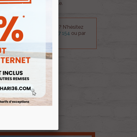
ne pour restauration fidèle.
 technique sur le produit ? N'hésitez
rvice technique au
0254 277 154
ou par
ue@gmail.com
.
 AU PANIER
E D'ENVIES