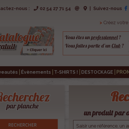
actez-nous :
02 54 27 71 54
|
Suivez-nous
>
Créez votr
Vous êtes un
professionnel
?
Vous faites partie d’un
Club
?
PRO
veautés
Évènements
T-SHIRTS !
DESTOCKAGE
Rec
un produit par d