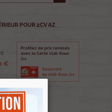
RIEUR POUR 2CV AZ
Profitez de prix remisés
Renov
TC
avec la Carte club
2cv
0 €
Souscrire
Renov 2cv
au club
 AZ