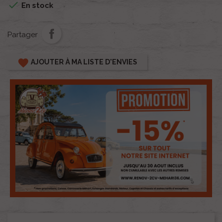

En stock
Partager
favorite
AJOUTER À MA LISTE D'ENVIES