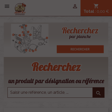


shopping_cart
Total
: 0,00 €
Recherchez
un produit par désignation ou référence
