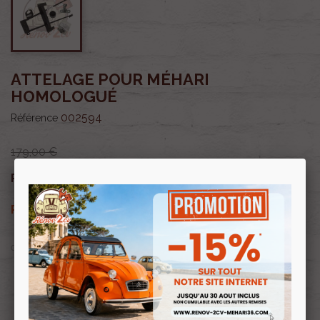
ATTELAGE POUR MÉHARI
HOMOLOGUÉ
002594
Référence
179,00 €
152,15 €
Prix public :
TTC
152,15 €
Renov 2cv
Prix club
:
TTC
OU PAYER EN
Profitez de prix remisés
Renov 2cv
avec la Carte club