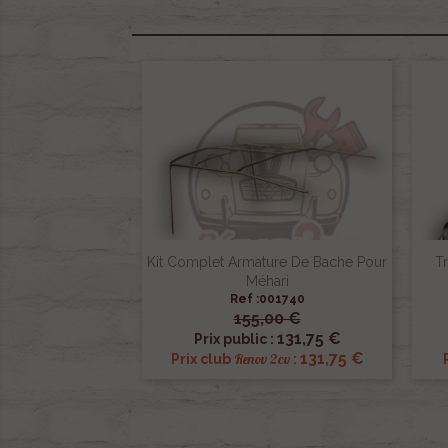
Kit Complet Armature De Bache Pour
T
Méhari
Ref :001740
155,00 €

Aperçu rapide
131,75 €
Prix public :
131,75 €
Renov 2cv
Prix club
: