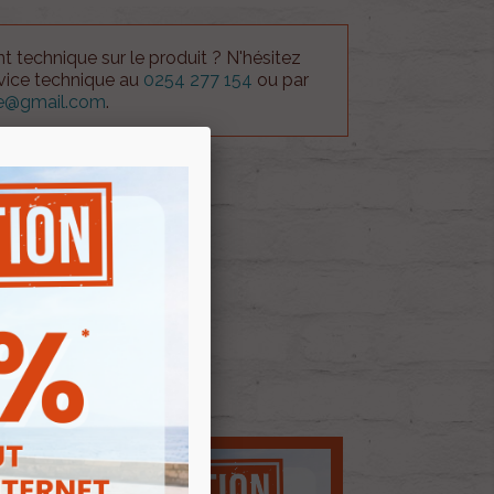
 technique sur le produit ? N'hésitez
rvice technique au
0254 277 154
ou par
ue@gmail.com
.
 AU PANIER
E D'ENVIES