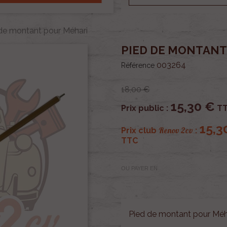
de montant pour Méhari
PIED DE MONTANT
003264
Référence
18,00 €
15,30 €
Prix public :
T
15,3
Renov 2cv
Prix club
:
TTC
OU PAYER EN
Pied de montant pour Méh