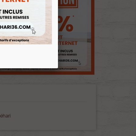
éhari