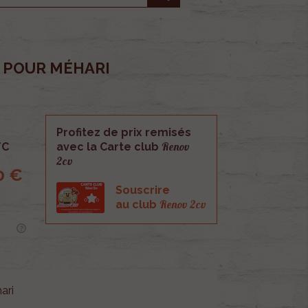
 POUR MÉHARI
Profitez de prix remisés
Renov
TC
avec la Carte club
2cv
0 €
Souscrire
Renov 2cv
au club
ari