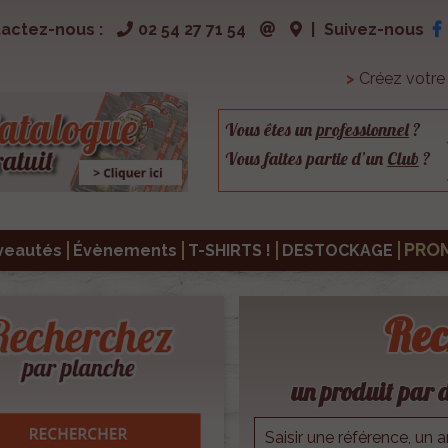
actez-nous :
02 54 27 71 54
|
Suivez-nous
>
Créez votr
Vous êtes un
professionnel
?
Vous faites partie d’un
Club
?
PRO
veautés
Évènements
T-SHIRTS !
DESTOCKAGE
Rec
un produit par d