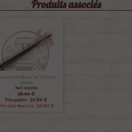
Produits associés
raverse De Bâche De Toit Pour
Méhari
Ref :001780
36,00 €

Aperçu rapide
30,60 €
Prix public :
30,60 €
Renov 2cv
Prix club
: