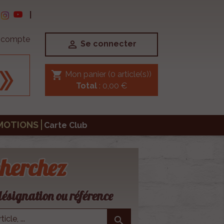
|
e compte

Se connecter
shopping_cart
Mon panier
(0 article(s))
Total
: 0,00 €
MOTIONS
Carte Club
herchez
ésignation ou référence
