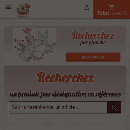


shopping_cart
Total
: 0,00 €
Recherchez
un produit par désignation ou référence
