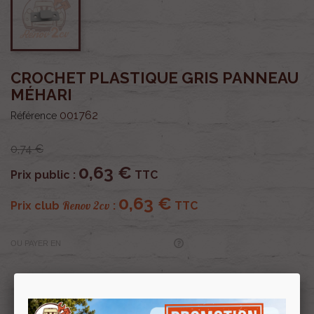
CROCHET PLASTIQUE GRIS PANNEAU
MÉHARI
001762
Référence
0,74 €
0,63 €
Prix public :
TTC
0,63 €
Renov 2cv
Prix club
:
TTC
OU PAYER EN
Profitez de prix remisés
Renov 2cv
avec la Carte club