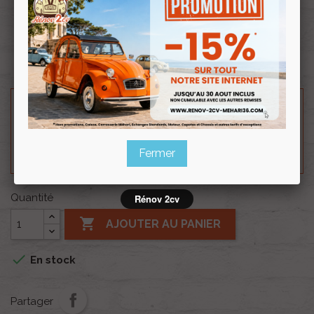
Souscrire
Renov 2cv
au club
Besoin d'un renseignement technique sur le produit
? N'hésitez pas à contacter notre service
technique au
0254 277 154
ou par mail à
renov2cv.technique@gmail.com
.
Fermer
Quantité
Rénov 2cv

AJOUTER AU PANIER

En stock
Partager