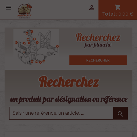


shopping_cart
Total
: 0,00 €
Recherchez
un produit par désignation ou référence
