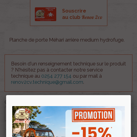
Souscrire
Renov 2cv
au club
Planche de porte Méhari arrière medium hydrofuge.
Besoin d'un renseignement technique sur le produit
? N'hésitez pas à contacter notre service
technique au
0254 277 154
ou par mail à
renov2cv.technique@gmail.com
.
Quantité

AJOUTER AU PANIER

En stock