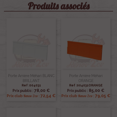
Produits associés
Porte Arrière Méhari BLANC
Porte Arrière Méhari
BRILLANT
ORANGE
Ref :004031
Ref :004031ORANGE
78,00 €
85,00 €
Prix public :
Prix public :
72,54 €
79,05 €
Renov 2cv
Renov 2cv
Prix club
:
Prix club
: