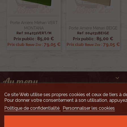
Porte Arrière Méhari VERT
MONTANA
Porte Arrière Méhari BEIGE
Ref :004031VERT/M
Ref :004031BEIGE
85,00 €
85,00 €
Prix public :
Prix public :
79,05 €
79,05 €
Renov 2cv
Renov 2cv
Prix club
:
Prix club
:

Au menu
Ce site Web utilise ses propres cookies et ceux de tiers à de

Pour infos
Pour donner votre consentement à son utilisation, appuyez
Politique de confidentialité
Personnaliser les cookies

Mais encore ...