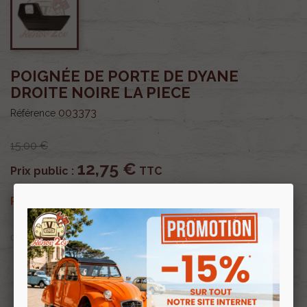
POIGNÉE DE PORTE DE DYANE
DROITE NOIRE LA PIECE
003373
Référence
15,00 €
12,75 €
Prix public :
TTC
12,75 €
Renov 2cv
Prix club
:
TTC
OU PAYER EN
Profitez de prix remisés
Renov 2cv
avec la Carte club