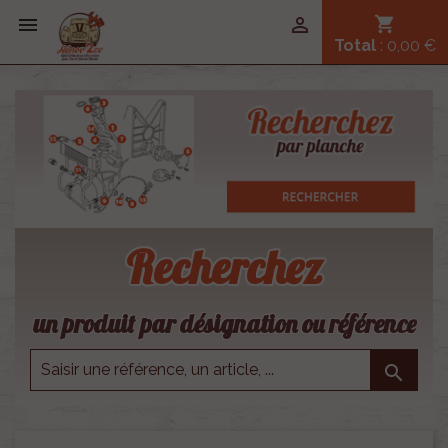


shopping_cart
Total
: 0,00 €
Recherchez
un produit par désignation ou référence
