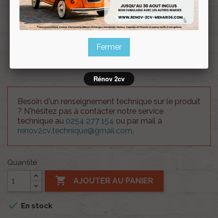
Souscrire
Renov 2cv
au club
Fermer
Poignée de porte de Dyane droite noire LA PIECE
Rénov 2cv
Besoin d'un renseignement technique sur le produit
? N'hésitez pas à contacter notre service
technique au
0254 277 154
ou par mail à
renov2cv.technique@gmail.com
.
Quantité

AJOUTER AU PANIER

En stock