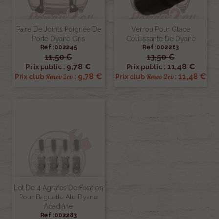
Paire De Joints Poignée De
Verrou Pour Glace
Porte Dyane Gris
Coulissante De Dyane
Ref :002245
Ref :002263
11,50 €
13,50 €
9,78 €
11,48 €
Prix public :
Prix public :
9,78 €
11,48 €
Renov 2cv
Renov 2cv
Prix club
:
Prix club
:
Lot De 4 Agrafes De Fixation
Pour Baguette Alu Dyane
Acadiane
Ref :002283