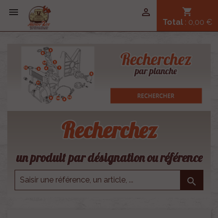


shopping_cart
Total
: 0,00 €
Recherchez
un produit par désignation ou référence
