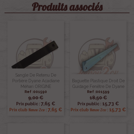
Produits associés
Sangle De Retenu De
Portière Dyane Acadiane
Baguette Plastique Droit De
Méhari ORIGINE
Guidage Fenêtre De Dyane
Ref :001590
Ref :001599
9,00 €
18,50 €
7,65 €
15,73 €
Prix public :
Prix public :
7,65 €
15,73 €
Renov 2cv
Renov 2cv
Prix club
:
Prix club
: