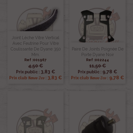
Joint Lèche Vitre Vertical
Avec Feutrine Pour Vitre
Coulissante De Dyane 350
Paire De Joints Poignée De
Mm.
Porte Dyane Noir
Ref :001967
Ref :002244
4,50 €
11,50 €
3,83 €
9,78 €
Prix public :
Prix public :
3,83 €
9,78 €
Renov 2cv
Renov 2cv
Prix club
:
Prix club
: