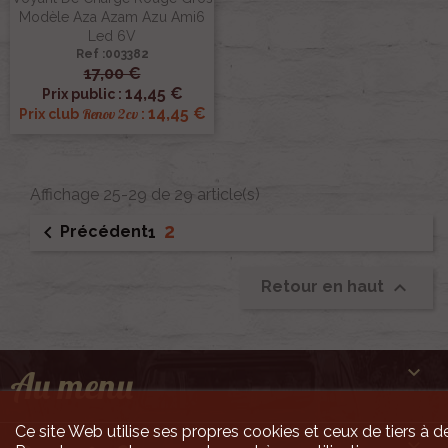
Modèle Aza Azam Azu Ami6
Led 6V
Ref :003382
17,00 €
14,45 €
Prix public :
14,45 €
Renov 2cv
Prix club
:
Affichage 25-29 de 29 article(s)
2

Précédent
1

Retour en haut

Au menu
Ce site Web utilise ses propres cookies et ceux de tiers à de
