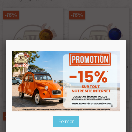
-15%
-15%
Voyant Orange 12V Pour
Tableau De Bord 2CV Méhari
Voyant Bleu 12V Pour Tableau
Dyane
De Bord 2CV Méhari Dyane
Ref :002667
Ref :002668
3,90 €
3,90 €
3,32 €
3,32 €
Prix public :
Prix public :
3,32 €
3,32 €
Renov 2cv
Renov 2cv
Prix club
:
Prix club
:
-15%
-15%
Fermer