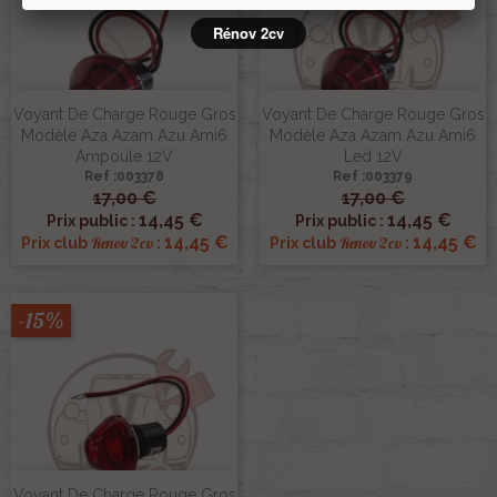
Rénov 2cv
Voyant De Charge Rouge Gros
Voyant De Charge Rouge Gros
Modèle Aza Azam Azu Ami6
Modèle Aza Azam Azu Ami6
Ampoule 12V
Led 12V
Ref :003378
Ref :003379
17,00 €
17,00 €
14,45 €
14,45 €
Prix public :
Prix public :
14,45 €
14,45 €
Renov 2cv
Renov 2cv
Prix club
:
Prix club
:
-15%
Voyant De Charge Rouge Gros