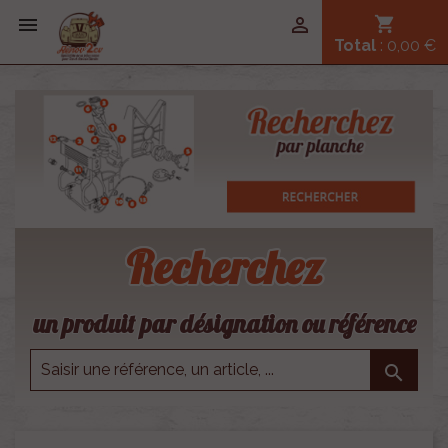


shopping_cart
Total
: 0,00 €
Recherchez
un produit par désignation ou référence
