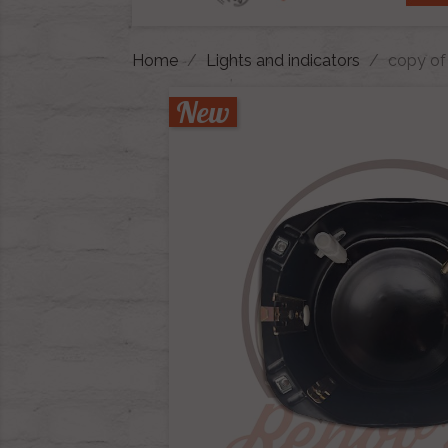
Home
Lights and indicators
copy of
New