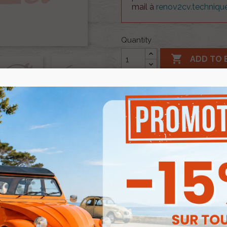
mail à
renov2cv.techniq
Quantity

ADD TO 


Out-of-Stock
Share
Enim quis fugiat consequ
deserunt aliquip nisi ex des
NOTIFY