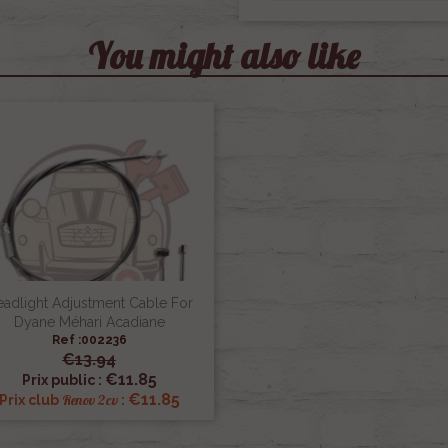
You might also like
adlight Adjustment Cable For
Dyane Méhari Acadiane
Ref :002236
€13.94

Quick view
€11.85
Prix public :
€11.85
Renov 2cv
Prix club
: