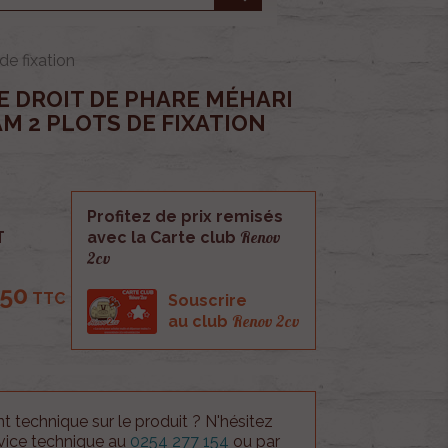
e fixation
E DROIT DE PHARE MÉHARI
M 2 PLOTS DE FIXATION
Profitez de prix remisés
Renov
T
avec la Carte club
2cv
.50
TTC
Souscrire
Renov 2cv
au club
 technique sur le produit ? N'hésitez
rvice technique au
0254 277 154
ou par