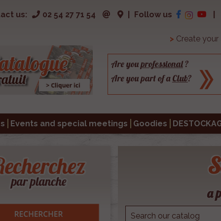
act us:
02 54 27 71 54
|
Follow us
|
>
Create your
Are you
professional
?
Are you part of a
Club
?
s
Events and special meetings
Goodies
DESTOCKA
S
a p