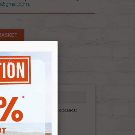
ue@gmail.com
.
BASKET
at elit minim nisi eu occaecat occaecat
erunt.
 ME WHEN AVAILABLE