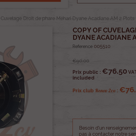
 Cuvelage Droit de phare Méhari Dyane Acadiane AM 2 Plots d
COPY OF CUVELAG
DYANE ACADIANE A
005510
Reference
€90.00
€76.50
Prix public :
VA
included
€76
Renov 2cv
Prix club
:
Besoin d'un renseignement
pas à contacter notre se