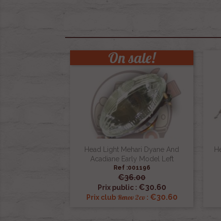
On sale!
Head Light Mehari Dyane And
He
Acadiane Early Model Left
Ref :001196
€36.00

Quick view
€30.60
Prix public :
€30.60
Renov 2cv
Prix club
: