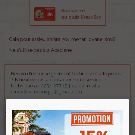
Souscrire
Renov 2cv
au club
Cale pour essieu arrière 2cv, mehari, dyane, ami8.
Ne s'utilise pas sur Acadiane.
Besoin d'un renseignement technique sur le produit
? N'hésitez pas à contacter notre service
technique au
0254 277 154
ou par mail à
renov2cv.technique@gmail.com
.
Quantité

AJOUTER AU PANIER