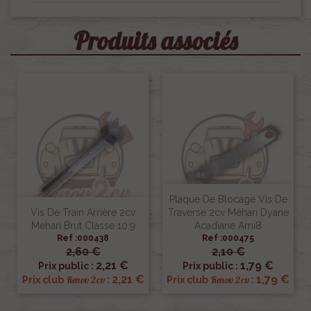
Produits associés
Plaque De Blocage Vis De
Vis De Train Arrière 2cv
Traverse 2cv Méhari Dyane
Mehari Brut Classe 10.9
Acadiane Ami8
Ref :000438
Ref :000475
2,60 €
2,10 €
2,21 €
1,79 €
Prix public :
Prix public :
2,21 €
1,79 €
Renov 2cv
Renov 2cv
Prix club
:
Prix club
: