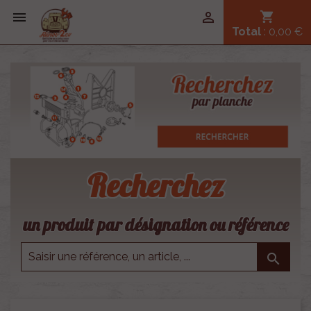


shopping_cart
Total
: 0,00 €
Recherchez
un produit par désignation ou référence
