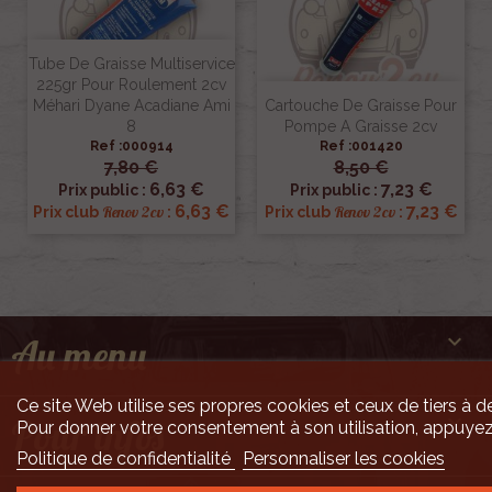
Tube De Graisse Multiservice
225gr Pour Roulement 2cv
Méhari Dyane Acadiane Ami
Cartouche De Graisse Pour
8
Pompe A Graisse 2cv
Ref :000914
Ref :001420
7,80 €
8,50 €
6,63 €
7,23 €
Prix public :
Prix public :
6,63 €
7,23 €
Renov 2cv
Renov 2cv
Prix club
:
Prix club
:

Au menu
Ce site Web utilise ses propres cookies et ceux de tiers à de

Pour infos
Pour donner votre consentement à son utilisation, appuyez
Politique de confidentialité
Personnaliser les cookies