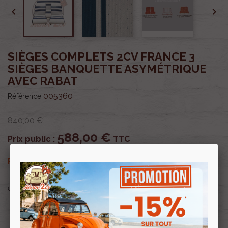


SIÈGES COMPLETS 2CV FRANCE 3
SIÈGES BANQUETTE ASYMÉTRIQUE
AVEC RABAT
005360
Référence
840,00 €
588,00 €
Prix public :
TTC
588,00 €
Renov 2cv
Prix club
:
TTC
OU PAYER EN
Profitez de prix remisés