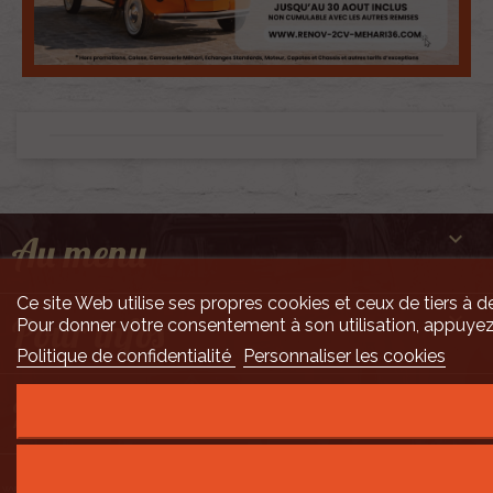

Au menu
Ce site Web utilise ses propres cookies et ceux de tiers à de

Pour infos
Pour donner votre consentement à son utilisation, appuyez
Politique de confidentialité
Personnaliser les cookies

Mais encore ...
Développement Code Optimisé, Pole Position et Qualité de Service par Processx
www.processx.fr -
création site internet orléans
-
Site
agréé
QualiNet ©
- N°SIRET 7916 3535