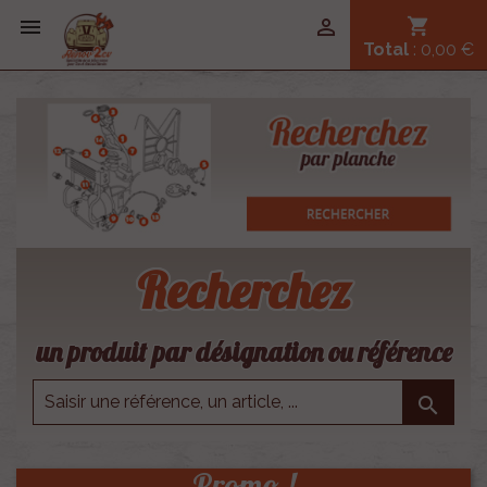


shopping_cart
Total
: 0,00 €
Recherchez
un produit par désignation ou référence

Promo !