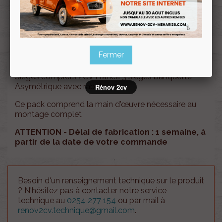
Renov 2cv
avec la Carte club
Souscrire
Renov 2cv
au club
Fermer
Sièges complets 2CV France 3 sièges banquette
Asymétrique avec rabat
Rénov 2cv
Ce pack comprend la main d'œuvre nécessaire au
montage complet
ATTENTION - Délai de fabrication : 1 semaine, à
partir de la date de votre commande
Besoin d'un renseignement technique sur le produit
? N'hésitez pas à contacter notre service
technique au
0254 277 154
ou par mail à
renov2cv.technique@gmail.com
.