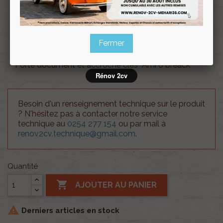
Souscrire
Renov 2cv
au club
Fermer
Porte document et accroche clés Ami 6 breack
Rénov 2cv
Besoin d'un renseignement technique sur le produit
? N'hésitez pas à contacter notre service
technique au
0254 277 154
ou par mail à
renov2cv.technique@gmail.com
.
Quantité

AJOUTER AU PANIER

Derniers articles en stock