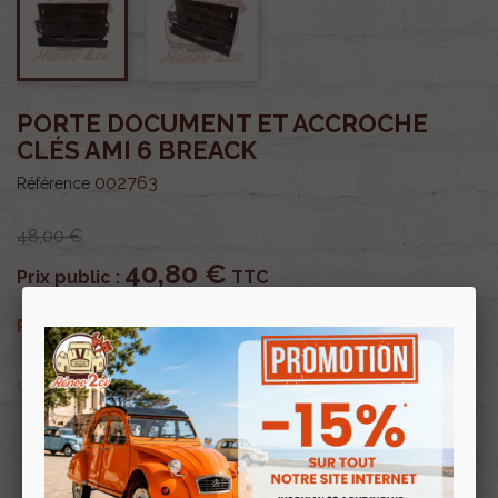
PORTE DOCUMENT ET ACCROCHE
CLÉS AMI 6 BREACK
002763
Référence
48,00 €
40,80 €
Prix public :
TTC
40,80 €
Renov 2cv
Prix club
:
TTC
OU PAYER EN
Profitez de prix remisés
Renov 2cv
avec la Carte club