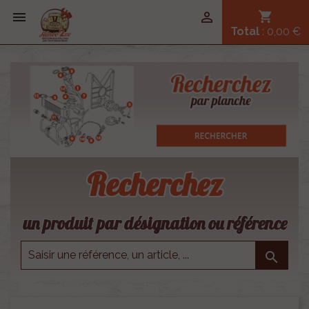


shopping_cart
Total
: 0,00 €
Recherchez
un produit par désignation ou référence
