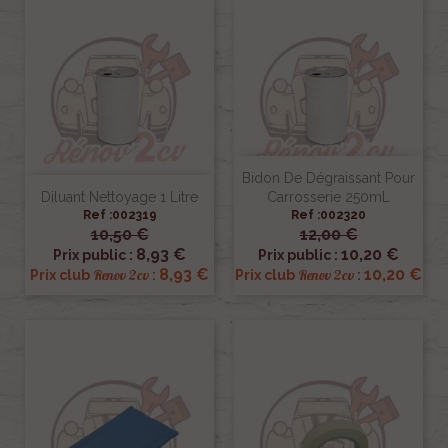
Bidon De Dégraissant Pour
Diluant Nettoyage 1 Litre
Carrosserie 250mL
Ref :002319
Ref :002320
10,50 €
12,00 €
8,93 €
10,20 €
Prix public :
Prix public :
8,93 €
10,20 €
Renov 2cv
Renov 2cv
Prix club
:
Prix club
: