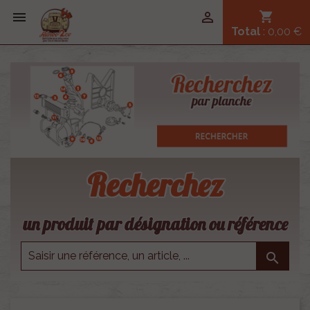


shopping_cart
Total
: 0,00 €
Recherchez
un produit par désignation ou référence
