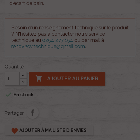
d'écart de bain.
Besoin d'un renseignement technique sur le produit
? N'hésitez pas à contacter notre service
technique au
0254 277 154
ou par mail à
renov2cv.technique@gmail.com
.
Quantité

AJOUTER AU PANIER

En stock
Partager
favorite
AJOUTER À MA LISTE D'ENVIES