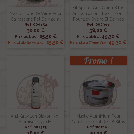
Kit Appret Gris Clair 1 Kilos
Mastic Fibre De Verre Pour
Anticorrosion Et Garnissant
Carrosserie Pot De 420ml
Pour 2cv Dyane Et Dérivés
Ref :000454
Ref :000994
30,00 €
58,00 €
25,50 €
49,30 €
Prix public :
Prix public :
25,50 €
49,30 €
Renov 2cv
Renov 2cv
Prix club
:
Prix club
:
Promo !
Anti-Gravillon Blaxon Noir
Mastic Aluminium Pour
Atomiseur 500 Ml
Carrosserie Pot De 1.8 Kilos
Ref :001523
Ref :002164
18,50 €
30,00 €