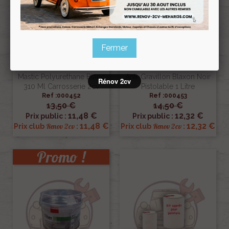
Fermer
Mastic Polyurethane Blanc
Anti-Gravillon Blaxon Noir
Rénov 2cv
310 Ml Carrosserie 2cv
Pistolable 1 Litre
Ref :000452
Ref :000453
13,50 €
14,50 €
11,48 €
12,32 €
Prix public :
Prix public :
11,48 €
12,32 €
Renov 2cv
Renov 2cv
Prix club
:
Prix club
:
Promo !